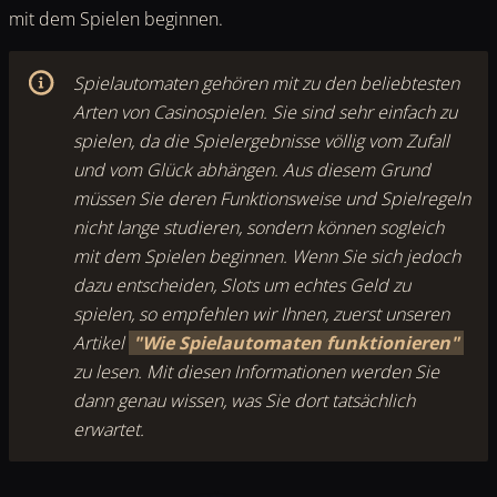
mit dem Spielen beginnen.
Spielautomaten gehören mit zu den beliebtesten
Arten von Casinospielen. Sie sind sehr einfach zu
spielen, da die Spielergebnisse völlig vom Zufall
und vom Glück abhängen. Aus diesem Grund
müssen Sie deren Funktionsweise und Spielregeln
nicht lange studieren, sondern können sogleich
mit dem Spielen beginnen. Wenn Sie sich jedoch
dazu entscheiden, Slots um echtes Geld zu
spielen, so empfehlen wir Ihnen, zuerst unseren
Artikel
"Wie Spielautomaten funktionieren"
zu lesen. Mit diesen Informationen werden Sie
dann genau wissen, was Sie dort tatsächlich
erwartet.