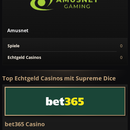
Amusnet
Spiele
0
Echtgeld Casinos
0
Top Echtgeld Casinos mit Supreme Dice
bet365 Casino