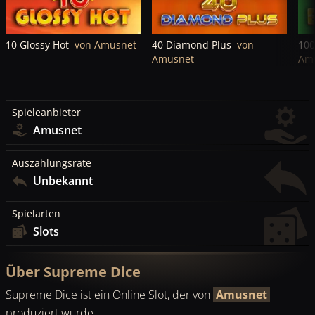
10 Glossy Hot
von Amusnet
40 Diamond Plus
von
100
Amusnet
Am
Spieleanbieter
Amusnet
Auszahlungsrate
Unbekannt
Spielarten
Slots
Über Supreme Dice
Supreme Dice ist ein Online Slot, der von
Amusnet
produziert wurde.