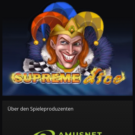
Über den Spieleproduzenten