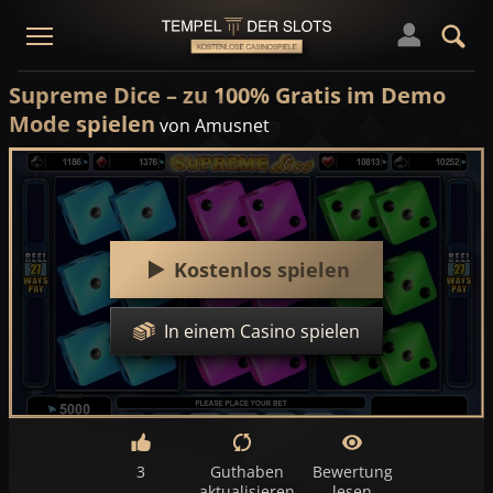
Supreme Dice – zu 100% Gratis im Demo
Mode spielen
von Amusnet
Kostenlos spielen
In einem Casino spielen
3
Guthaben
Bewertung
aktualisieren
lesen