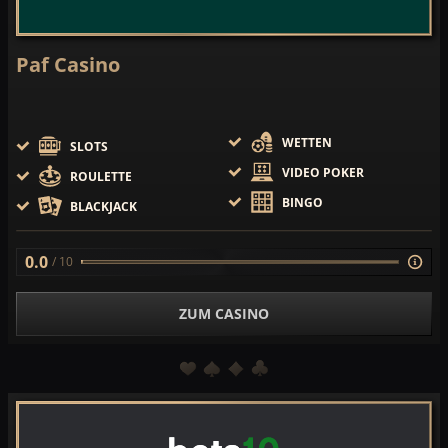
Paf Casino
WETTEN
SLOTS
VIDEO POKER
ROULETTE
BINGO
BLACKJACK
0.0
/ 10
ZUM CASINO