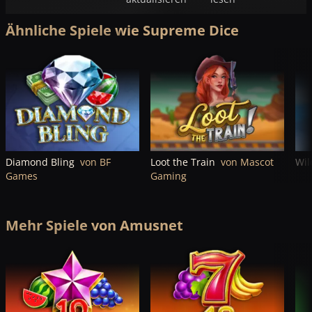
Ähnliche Spiele wie Supreme Dice
Diamond Bling
von BF
Loot the Train
von Mascot
Wil
Games
Gaming
Mehr Spiele von Amusnet