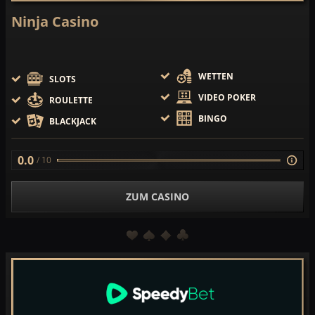
Ninja Casino
WETTEN
SLOTS
VIDEO POKER
ROULETTE
BINGO
BLACKJACK
0.0
/ 10
ZUM CASINO