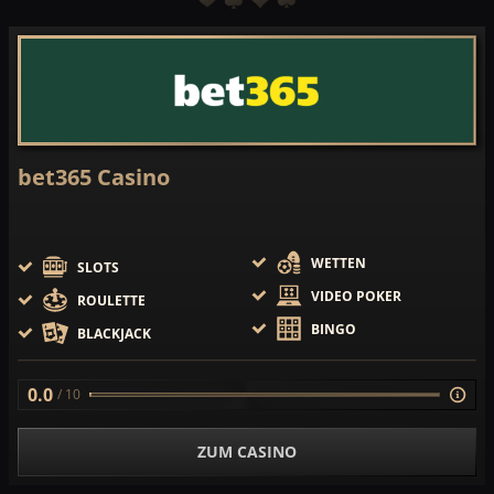
bet365 Casino
WETTEN
SLOTS
VIDEO POKER
ROULETTE
BINGO
BLACKJACK
0.0
/ 10
ZUM CASINO