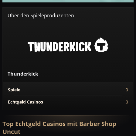
Über den Spieleproduzenten
Thunderkick
Spiele
0
Echtgeld Casinos
0
Top Echtgeld Casinos mit Barber Shop
Uncut