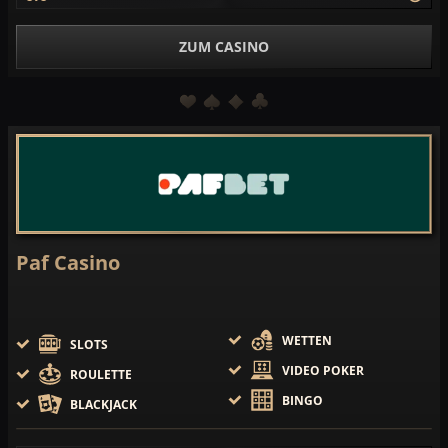
ZUM CASINO
Paf Casino
WETTEN
SLOTS
VIDEO POKER
ROULETTE
BINGO
BLACKJACK