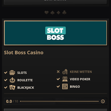
Slot Boss Casino
KEINE WETTEN
SLOTS
VIDEO POKER
ROULETTE
BINGO
BLACKJACK
0.0
/ 10