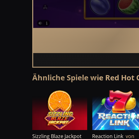
Ähnliche Spiele wie Red Hot 
Sizzling Blaze Jackpot
Reaction Link
von