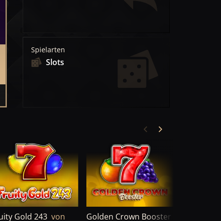
Spielarten
Slots
Twin Fruit
von Masco
uity Gold 243
von
Golden Crown Booster