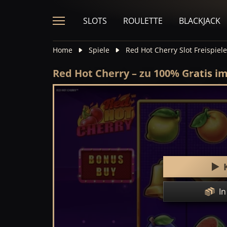
SLOTS
ROULETTE
BLACKJACK
Home
Spiele
Red Hot Cherry Slot Freispiele
Red Hot Cherry – zu 100% Gratis 
In