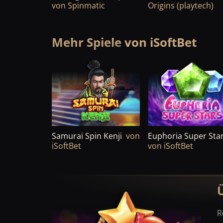
von Spinmatic
Origins (playtech)
Mehr Spiele von iSoftBet
Samurai Spin Kenji
von
Euphoria Super Sta
iSoftBet
von iSoftBet
R