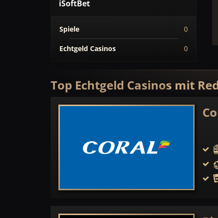
iSoftBet
Spiele
0
Echtgeld Casinos
0
Top Echtgeld Casinos mit Re
Co