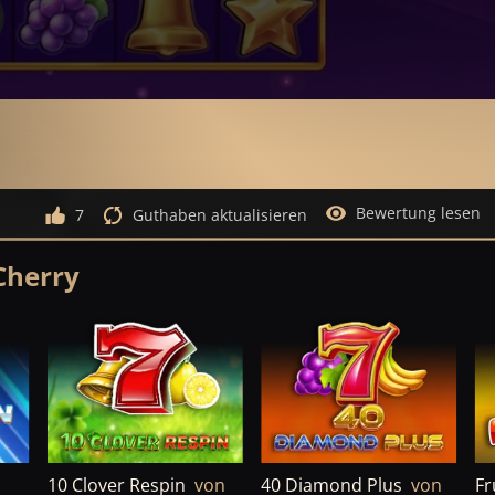
Bewertung lesen
7
Guthaben aktualisieren
Cherry
10 Clover Respin
von
40 Diamond Plus
von
Fr