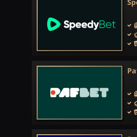
Sp
Pa