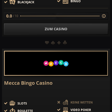
BINGO
BLACKJACK
0.0
/ 10
ZUM CASINO
Mecca Bingo Casino
KEINE WETTEN
SLOTS
VIDEO POKER
ROULETTE