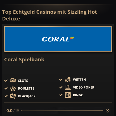
Top Echtgeld Casinos mit Sizzling Hot
Deluxe
Coral Spielbank
WETTEN
SLOTS
VIDEO POKER
ROULETTE
BINGO
BLACKJACK
0.0
/ 10