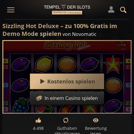
Sizzling Hot Deluxe – zu 100% Gratis im
Demo Mode spielen
von Novomatic
Kostenlos spielen
In einem Casino spielen
4.498
Guthaben
Bewertung
aktualisieren
lesen