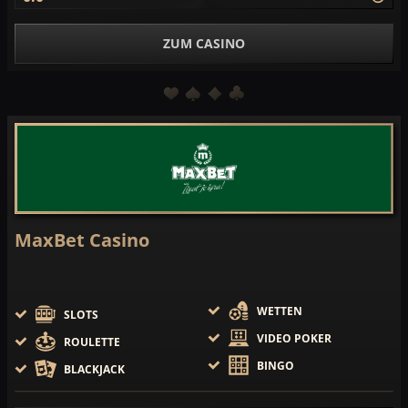
ZUM CASINO
MaxBet Casino
WETTEN
SLOTS
VIDEO POKER
ROULETTE
BINGO
BLACKJACK