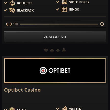
VIDEO POKER
ROULETTE
BINGO
BLACKJACK
0.0
/ 10
ZUM CASINO
Optibet Casino
WETTEN
SLOTS