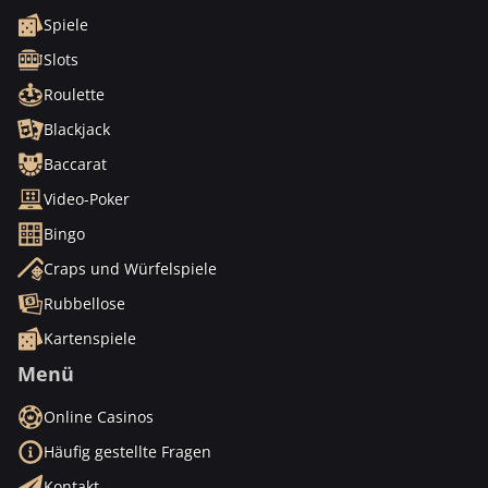
Spiele
Slots
Roulette
Blackjack
Baccarat
Video-Poker
Bingo
Craps und Würfelspiele
Rubbellose
Kartenspiele
Menü
Online Casinos
Häufig gestellte Fragen
Kontakt