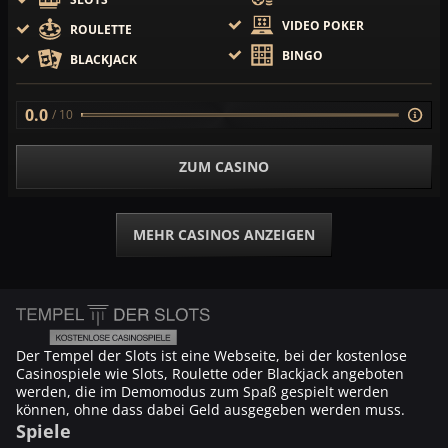
VIDEO POKER
ROULETTE
BINGO
BLACKJACK
0.0
/ 10
ZUM CASINO
MEHR CASINOS ANZEIGEN
Der Tempel der Slots ist eine Webseite, bei der kostenlose
Casinospiele wie Slots, Roulette oder Blackjack angeboten
werden, die im Demomodus zum Spaß gespielt werden
können, ohne dass dabei Geld ausgegeben werden muss.
Spiele