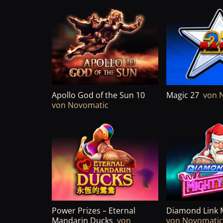
Apollo God of the Sun 10
Magic 27
von 
von Novomatic
Power Prizes – Eternal
Diamond Link 
Mandarin Ducks
von
von Novomati