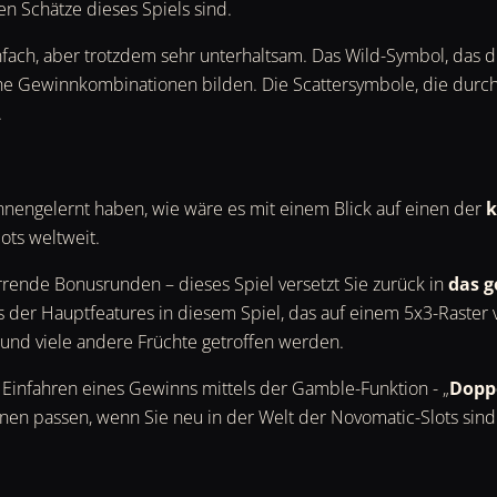
n Schätze dieses Spiels sind.
nfach, aber trotzdem sehr unterhaltsam. Das Wild-Symbol, das 
che Gewinnkombinationen bilden. Die Scattersymbole, die durc
.
nnengelernt haben, wie wäre es mit einem Blick auf einen der
k
ots weltweit.
rrende Bonusrunden – dieses Spiel versetzt Sie zurück in
das g
ines der Hauptfeatures in diesem Spiel, das auf einem 5x3-Raster
und viele andere Früchte getroffen werden.
m Einfahren eines Gewinns mittels der Gamble-Funktion - „
Doppe
hnen passen, wenn Sie neu in der Welt der Novomatic-Slots sin