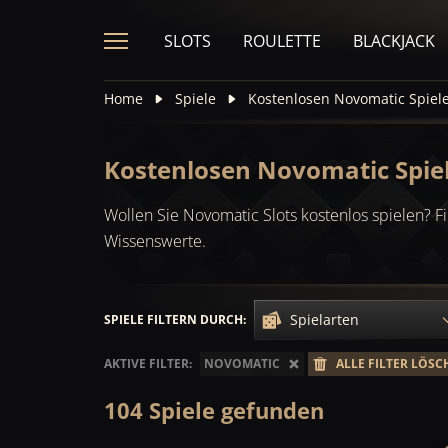
SLOTS
ROULETTE
BLACKJACK
Home
Spiele
Kostenlosen Novomatic Spie
Kostenlosen Novomatic Spi
Wollen Sie Novomatic Slots kostenlos spielen? 
Wissenswerte.
Spielarten
SPIELE FILTERN DURCH:
AKTIVE FILTER:
NOVOMATIC
ALLE FILTER LÖSC
104 Spiele gefunden