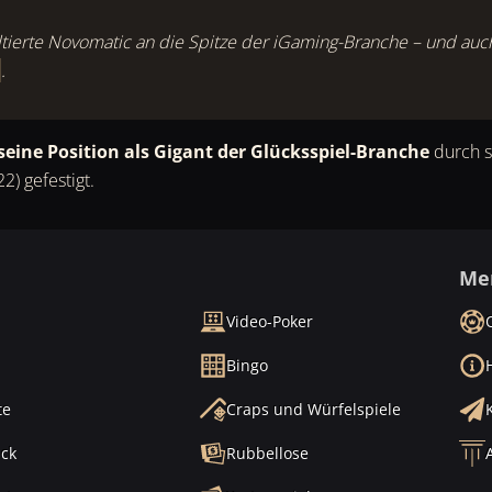
tierte Novomatic an die Spitze der iGaming-Branche – und auc
.
seine Position als Gigant der Glücksspiel-Branche
durch s
) gefestigt.
Me
Video-Poker
Bingo
te
Craps und Würfelspiele
ack
Rubbellose