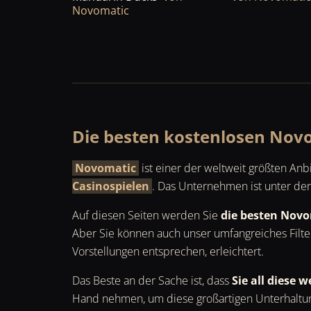
Novomatic
Die besten kostenlosen Novo
Novomatic
ist einer der weltweit größten Anb
Casinospielen
. Das Unternehmen ist unter der
Auf diesen Seiten werden Sie
die besten Novo
Aber Sie können auch unser umfangreiches Filt
Vorstellungen entsprechen, erleichtert.
Das Beste an der Sache ist, dass
Sie all diese 
Hand nehmen, um diese großartigen Unterhaltu