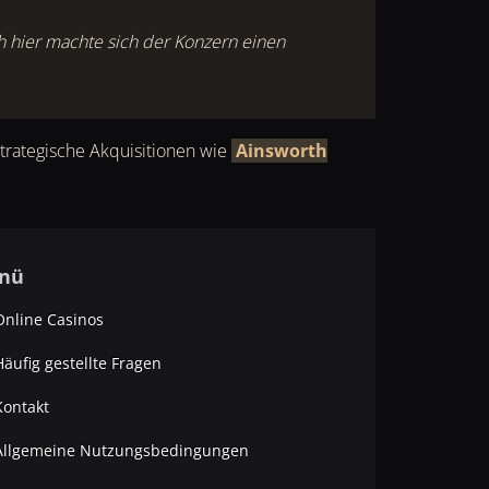
h hier machte sich der Konzern einen
trategische Akquisitionen wie
Ainsworth
nü
Online Casinos
Häufig gestellte Fragen
Kontakt
Allgemeine Nutzungsbedingungen