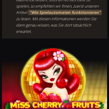
spielen, so empfehlen wir Ihnen, zuerst unseren
Artikel
"Wie Spielautomaten funktionieren"
zu lesen. Mit diesen Informationen werden Sie
dann genau wissen, was Sie dort tatsächlich
erwartet.