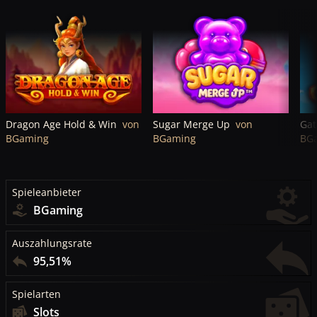
Dragon Age Hold & Win
von
Sugar Merge Up
von
Gat
BGaming
BGaming
BG
Spieleanbieter
BGaming
Auszahlungsrate
95,51%
Spielarten
Slots