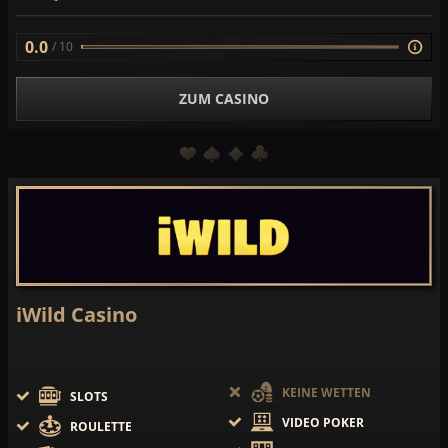
0.0
/ 10
ZUM CASINO
iWild Casino
KEINE WETTEN
SLOTS
VIDEO POKER
ROULETTE