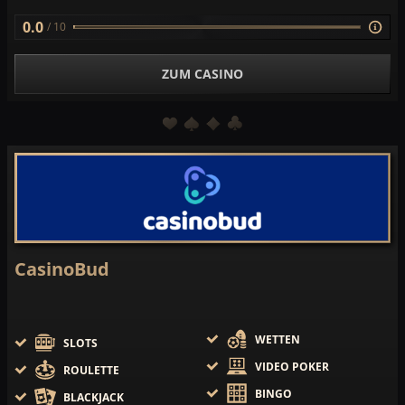
0.0
/ 10
ZUM CASINO
CasinoBud
WETTEN
SLOTS
VIDEO POKER
ROULETTE
BINGO
BLACKJACK