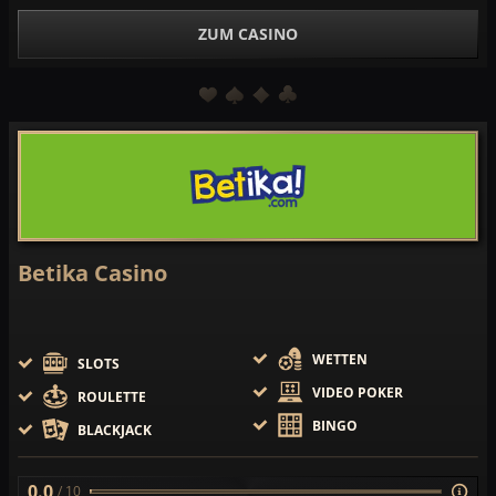
ZUM CASINO
Betika Casino
WETTEN
SLOTS
VIDEO POKER
ROULETTE
BINGO
BLACKJACK
0.0
/ 10