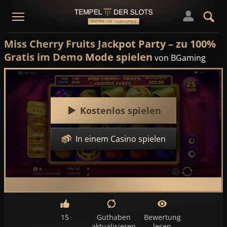
Miss Cherry Fruits Jackpot Party – zu 100%
Gratis im Demo Mode spielen
von BGaming
Kostenlos spielen
In einem Casino spielen
15
Guthaben
Bewertung
aktualisieren
lesen