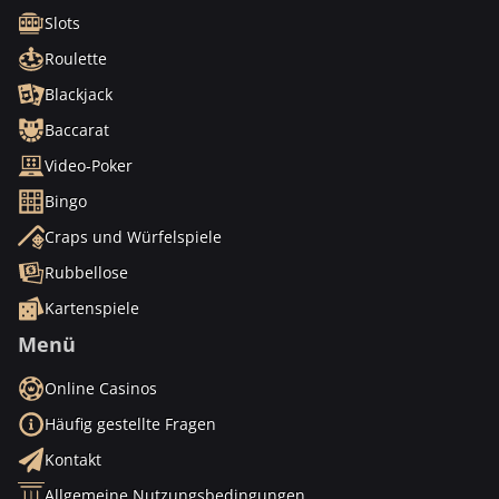
Slots
Roulette
Blackjack
Baccarat
Video-Poker
Bingo
Craps und Würfelspiele
Rubbellose
Kartenspiele
Menü
Online Casinos
Häufig gestellte Fragen
Kontakt
Allgemeine Nutzungsbedingungen