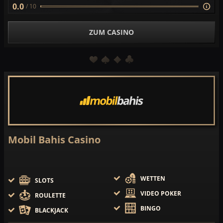
0.0
/ 10
ZUM CASINO
Mobil Bahis Casino
WETTEN
SLOTS
VIDEO POKER
ROULETTE
BINGO
BLACKJACK