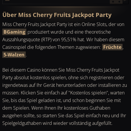
Über Miss Cherry Fruits Jackpot Party
Miss Cherry Fruits Jackpot Party ist ein Online Slots, der von
BGaming
produziert wurde und eine theoretische
Auszahlungsquote (RTP) von 95,51% hat. Wir haben diesem
Casinospiel die folgenden Themen zugewiesen:
Früchte
,
5-Walzen
.
Bei diesem Casino können Sie Miss Cherry Fruits Jackpot
Party absolut kostenlos spielen, ohne sich registrieren oder
irgendetwas auf Ihr Gerät herunterladen oder installieren zu
müssen. Klicken Sie einfach auf "Kostenlos spielen", warten
Sie, bis das Spiel geladen ist, und schon beginnen Sie mit
dem Spielen. Wenn Ihnen Ihr kostenloses Guthaben
ausgehen sollte, so starten Sie das Spiel einfach neu und Ihr
Spielgeldguthaben wird wieder vollständig aufgefüllt.