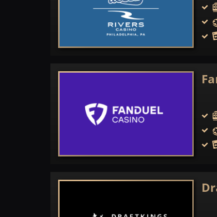
Fa
Dr