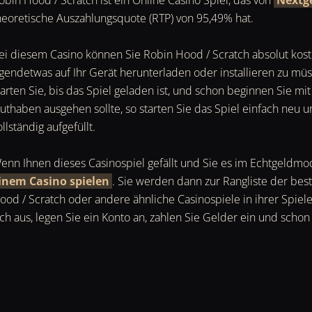
obin Hood / Scratch ist ein Online Casino Spiel, das von
Nextg
heoretische Auszahlungsquote (RTP) von 95,49% hat.
ei diesem Casino können Sie Robin Hood / Scratch absolut koste
rgendetwas auf Ihr Gerät herunterladen oder installieren zu müss
arten Sie, bis das Spiel geladen ist, und schon beginnen Sie m
uthaben ausgehen sollte, so starten Sie das Spiel einfach neu 
ollständig aufgefüllt.
enn Ihnen dieses Casinospiel gefällt und Sie es im Echtgeldmo
inem Casino spielen
. Sie werden dann zur Rangliste der best
ood / Scratch oder andere ähnliche Casinospiele in ihrer Spiel
ich aus, legen Sie ein Konto an, zahlen Sie Gelder ein und sch