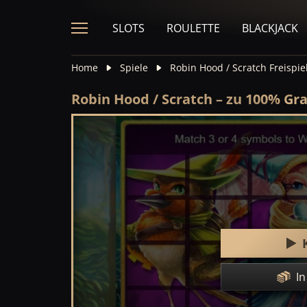
SLOTS
ROULETTE
BLACKJACK
Home
Spiele
Robin Hood / Scratch Freispie
Robin Hood / Scratch – zu 100% Gr
In