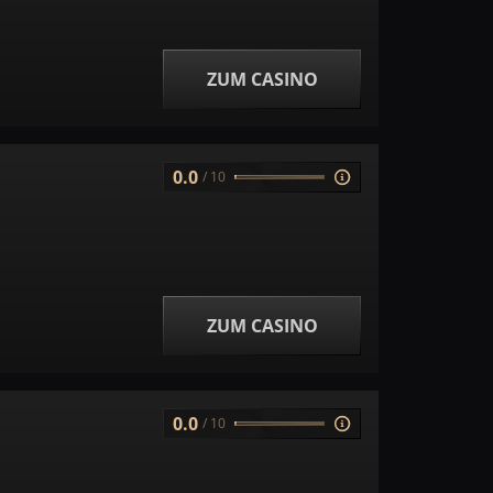
ZUM CASINO
0.0
/ 10
ZUM CASINO
0.0
/ 10