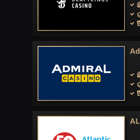
Ad
AL