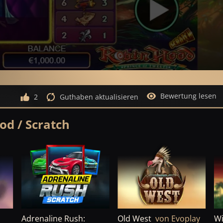
Bewertung lesen
2
Guthaben aktualisieren
od / Scratch
Adrenaline Rush:
Old West
von Evoplay
Wi