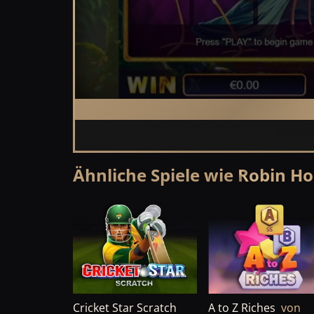
Ähnliche Spiele wie Robin Ho
Cricket Star Scratch
A to Z Riches
von