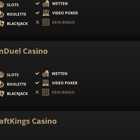
WETTEN
SLOTS
VIDEO POKER
ROULETTE
KEIN BINGO
BLACKJACK
nDuel Casino
WETTEN
SLOTS
VIDEO POKER
ROULETTE
KEIN BINGO
BLACKJACK
aftKings Casino