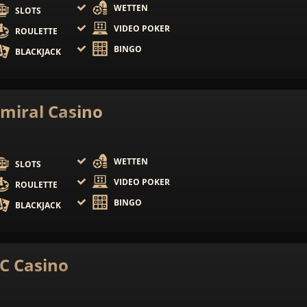
WETTEN
SLOTS
VIDEO POKER
ROULETTE
BINGO
BLACKJACK
miral Casino
WETTEN
SLOTS
VIDEO POKER
ROULETTE
BINGO
BLACKJACK
C Casino