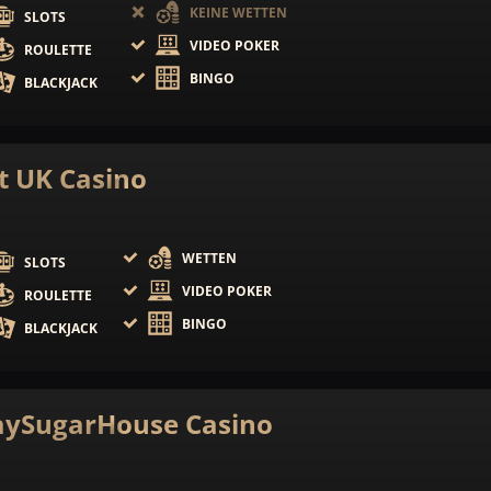
KEINE WETTEN
SLOTS
VIDEO POKER
ROULETTE
BINGO
BLACKJACK
t UK Casino
WETTEN
SLOTS
VIDEO POKER
ROULETTE
BINGO
BLACKJACK
aySugarHouse Casino