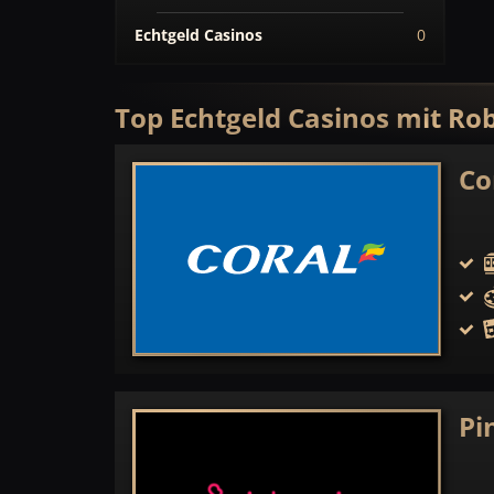
Echtgeld Casinos
0
Top Echtgeld Casinos mit Rob
Co
Pi