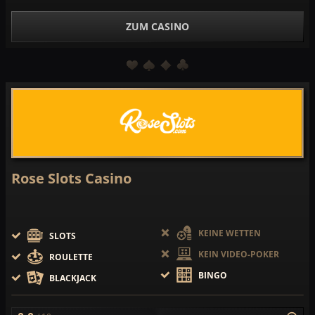
ZUM CASINO
Rose Slots Casino
KEINE WETTEN
SLOTS
KEIN VIDEO-POKER
ROULETTE
BINGO
BLACKJACK