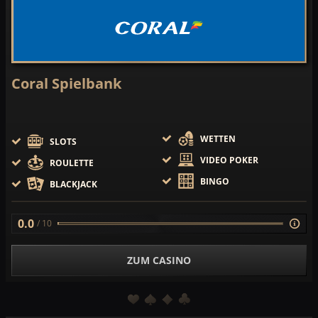
Coral Spielbank
WETTEN
SLOTS
VIDEO POKER
ROULETTE
BINGO
BLACKJACK
0.0
/ 10
ZUM CASINO