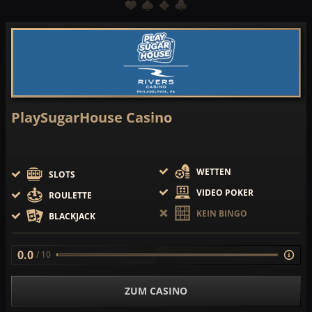
PlaySugarHouse Casino
WETTEN
SLOTS
VIDEO POKER
ROULETTE
KEIN BINGO
BLACKJACK
0.0
/ 10
ZUM CASINO