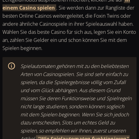
einem Casino spielen
. Sie werden dann zur Rangliste der
besten Online Casinos weitergeleitet, die Foxin Twins oder
andere ähnliche Casinospiele in ihrer Spieleauswahl haben.
Wählen Sie das beste Casino für sich aus, legen Sie ein Konto
an, zahlen Sie Gelder ein und schon können Sie mit dem
Spielen beginnen.
Spielautomaten gehören mit zu den beliebtesten
Arten von Casinospielen. Sie sind sehr einfach zu
spielen, da die Spielergebnisse völlig vom Zufall
und vom Glück abhängen. Aus diesem Grund
müssen Sie deren Funktionsweise und Spielregeln
nicht lange studieren, sondern können sogleich
mit dem Spielen beginnen. Wenn Sie sich jedoch
dazu entscheiden, Slots um echtes Geld zu
spielen, so empfehlen wir Ihnen, zuerst unseren
Artikel
"Wie Spielautomaten funktionieren"