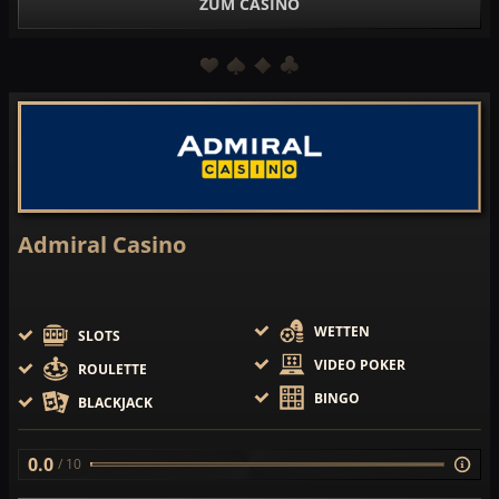
ZUM CASINO
Admiral Casino
WETTEN
SLOTS
VIDEO POKER
ROULETTE
BINGO
BLACKJACK
0.0
/ 10