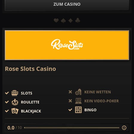
ZUM CASINO
Rose Slots Casino
KEINE WETTEN
SLOTS
KEIN VIDEO-POKER
ROULETTE
BINGO
BLACKJACK
0.0
/ 10