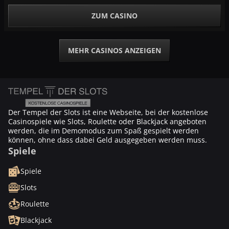
ZUM CASINO
MEHR CASINOS ANZEIGEN
Der Tempel der Slots ist eine Webseite, bei der kostenlose
Casinospiele wie Slots, Roulette oder Blackjack angeboten
werden, die im Demomodus zum Spaß gespielt werden
können, ohne dass dabei Geld ausgegeben werden muss.
Spiele
Spiele
Slots
Roulette
Blackjack