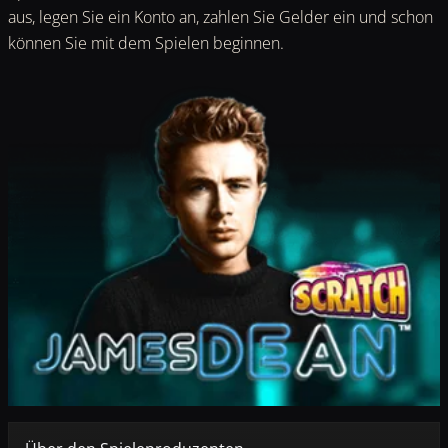
aus, legen Sie ein Konto an, zahlen Sie Gelder ein und schon
können Sie mit dem Spielen beginnen.