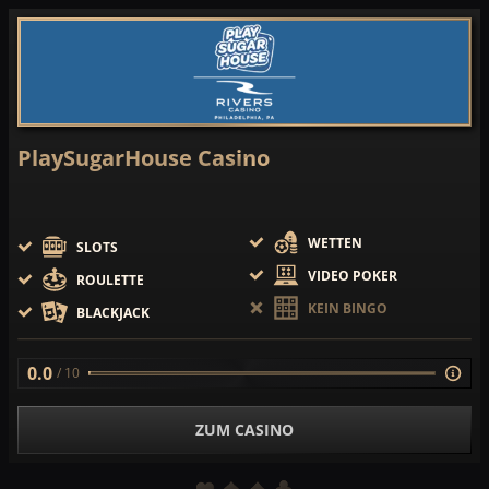
PlaySugarHouse Casino
WETTEN
SLOTS
VIDEO POKER
ROULETTE
KEIN BINGO
BLACKJACK
0.0
/ 10
ZUM CASINO