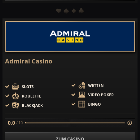
Admiral Casino
WETTEN
SLOTS
VIDEO POKER
ROULETTE
BINGO
BLACKJACK
0.0
/ 10
ZUM CASINO