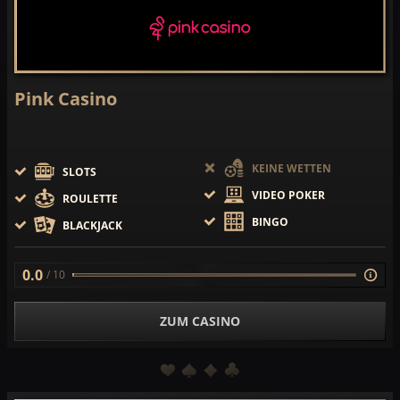
Pink Casino
KEINE WETTEN
SLOTS
VIDEO POKER
ROULETTE
BINGO
BLACKJACK
0.0
/ 10
ZUM CASINO