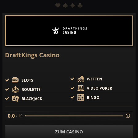
DraftKings Casino
WETTEN
SLOTS
VIDEO POKER
ROULETTE
BINGO
BLACKJACK
0.0
/ 10
ZUM CASINO