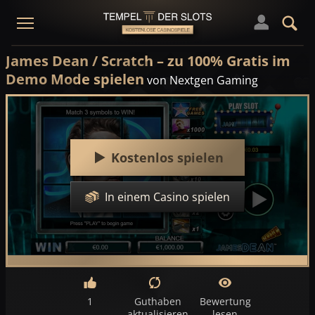
James Dean / Scratch – zu 100% Gratis im
Demo Mode spielen
von Nextgen Gaming
Kostenlos spielen
In einem Casino spielen
1
Guthaben
Bewertung
aktualisieren
lesen