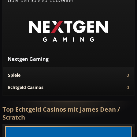
Über den Spieleproduzenten
Nextgen Gaming
Spiele
0
Echtgeld Casinos
0
Top Echtgeld Casinos mit James Dean /
Scratch