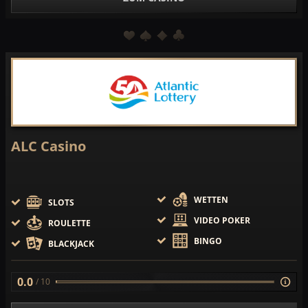
ALC Casino
WETTEN
SLOTS
VIDEO POKER
ROULETTE
BINGO
BLACKJACK
0.0
/ 10