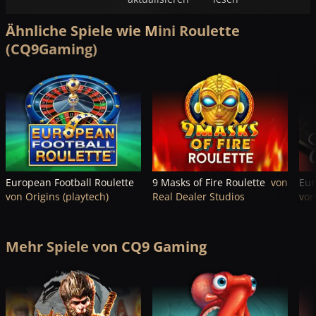
Ähnliche Spiele wie Mini Roulette
(CQ9Gaming)
European Football Roulette
9 Masks of Fire Roulette
von
Eur
von Origins (playtech)
Real Dealer Studios
von
Mehr Spiele von CQ9 Gaming