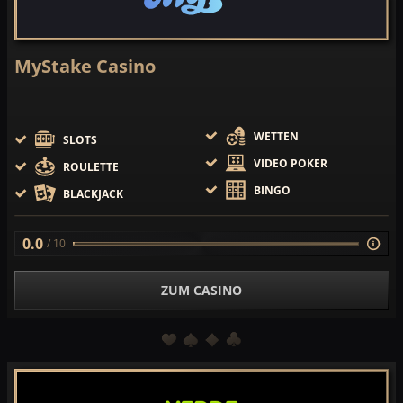
MyStake Casino
WETTEN
SLOTS
VIDEO POKER
ROULETTE
BINGO
BLACKJACK
0.0
/ 10
ZUM CASINO