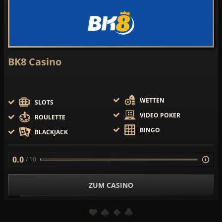
BK8 Casino
WETTEN
SLOTS
VIDEO POKER
ROULETTE
BINGO
BLACKJACK
0.0
/ 10
ZUM CASINO