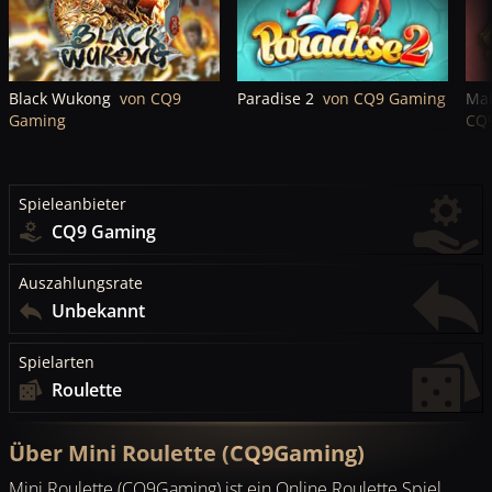
Black Wukong
von CQ9
Paradise 2
von CQ9 Gaming
Mah
Gaming
CQ
Spieleanbieter
CQ9 Gaming
Auszahlungsrate
Unbekannt
Spielarten
Roulette
Über Mini Roulette (CQ9Gaming)
Mini Roulette (CQ9Gaming) ist ein Online Roulette Spiel,