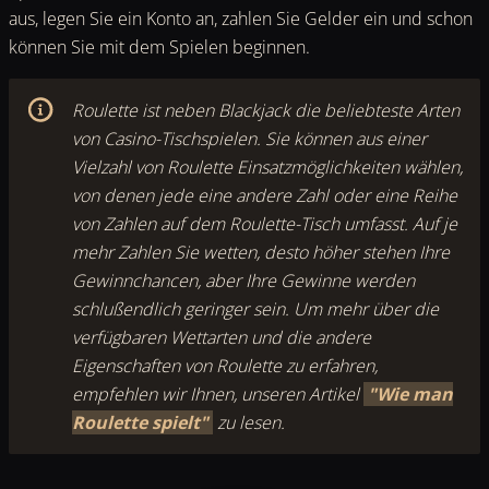
aus, legen Sie ein Konto an, zahlen Sie Gelder ein und schon
können Sie mit dem Spielen beginnen.
Roulette ist neben Blackjack die beliebteste Arten
von Casino-Tischspielen. Sie können aus einer
Vielzahl von Roulette Einsatzmöglichkeiten wählen,
von denen jede eine andere Zahl oder eine Reihe
von Zahlen auf dem Roulette-Tisch umfasst. Auf je
mehr Zahlen Sie wetten, desto höher stehen Ihre
Gewinnchancen, aber Ihre Gewinne werden
schlußendlich geringer sein. Um mehr über die
verfügbaren Wettarten und die andere
Eigenschaften von Roulette zu erfahren,
empfehlen wir Ihnen, unseren Artikel
"Wie man
Roulette spielt"
zu lesen.