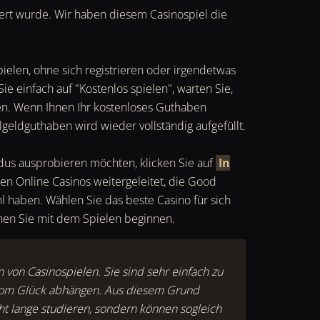
rt wurde. Wir haben diesem Casinospiel die
ielen, ohne sich registrieren oder irgendetwas
ie einfach auf "Kostenlos spielen", warten Sie,
len. Wenn Ihnen Ihr kostenloses Guthaben
elgeldguthaben wird wieder vollständig aufgefüllt.
dus ausprobieren möchten, klicken Sie auf
In
ten Online Casinos weitergeleitet, die Good
l haben. Wählen Sie das beste Casino für sich
nnen Sie mit dem Spielen beginnen.
von Casinospielen. Sie sind sehr einfach zu
d vom Glück abhängen. Aus diesem Grund
t lange studieren, sondern können sogleich