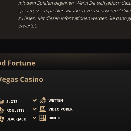
mit dem Spielen beginnen. Wenn Sie sich jedoch dazu
spielen, so empfehlen wir Ihnen, zuerst unseren Artike
zu lesen. Mit diesen Informationen werden Sie dann ge
erwartet.
od Fortune
Vegas Casino
WETTEN
SLOTS
VIDEO POKER
ROULETTE
BINGO
BLACKJACK