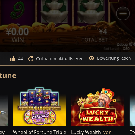
Bewertung lesen
44
Guthaben aktualisieren
rtune
ney
Wheel of Fortune Triple
Lucky Wealth
von
Et