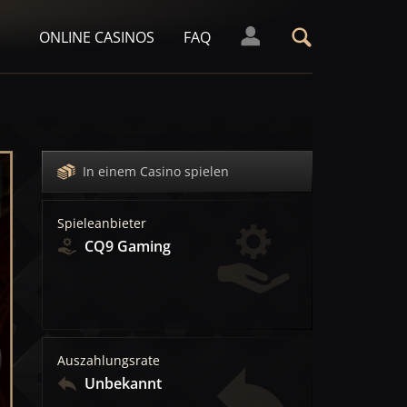
ONLINE CASINOS
FAQ
In einem Casino spielen
Spieleanbieter
CQ9 Gaming
Auszahlungsrate
Unbekannt