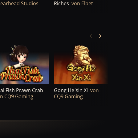
earhead Studios
Riches
von Elbet
Pub Tyco
Gaming
ai Fish Prawn Crab
Gong He Xin Xi
von
n CQ9 Gaming
CQ9 Gaming