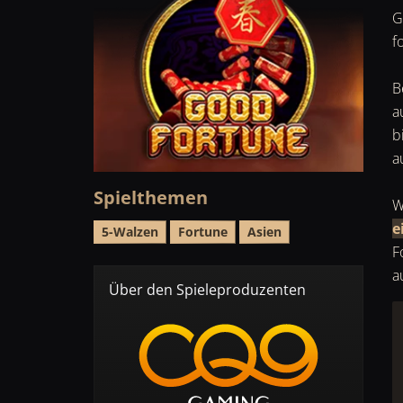
G
f
B
a
b
a
Spielthemen
W
e
5-Walzen
Fortune
Asien
F
a
Über den Spieleproduzenten