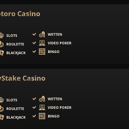
otoro Casino
WETTEN
SLOTS
VIDEO POKER
ROULETTE
BINGO
BLACKJACK
Stake Casino
WETTEN
SLOTS
VIDEO POKER
ROULETTE
BINGO
BLACKJACK