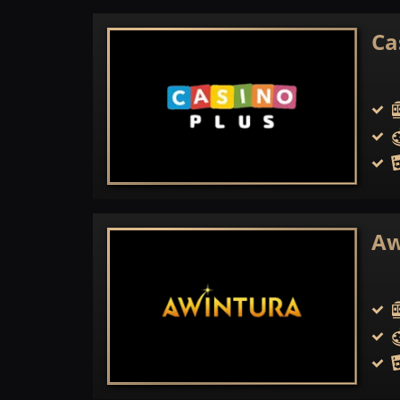
Ca
Aw