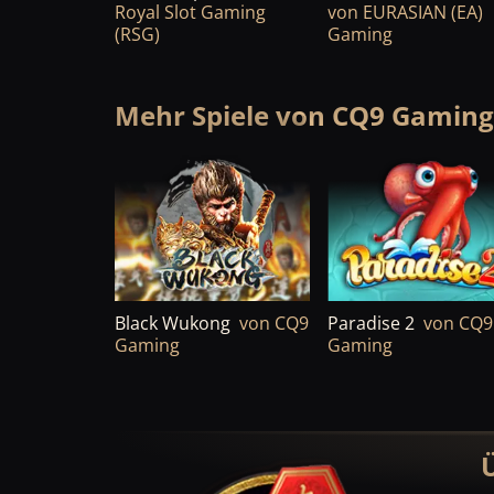
Royal Slot Gaming
von EURASIAN (EA)
(RSG)
Gaming
Mehr Spiele von CQ9 Gaming
Black Wukong
von CQ9
Paradise 2
von CQ9
Gaming
Gaming