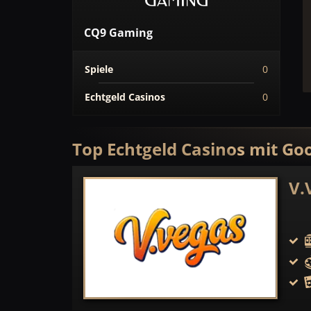
CQ9 Gaming
Spiele
0
Echtgeld Casinos
0
Top Echtgeld Casinos mit Go
V.