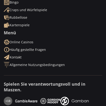
Bingo
Craps und Würfelspiele
Rubbellose
Kartenspiele
Menü
Online Casinos
Häufig gestellte Fragen
Kontakt
Allgemeine Nutzungsbedingungen
Spielen Sie verantwortungsvoll und in
Maszen.