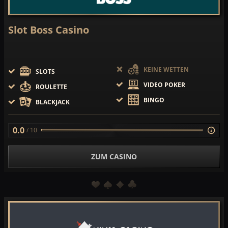
Slot Boss Casino
KEINE WETTEN
SLOTS
VIDEO POKER
ROULETTE
BINGO
BLACKJACK
0.0
/ 10
ZUM CASINO