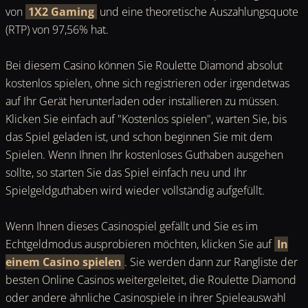
von
1X2 Gaming
und eine theoretische Auszahlungsquote
(RTP) von 97,56% hat.
Bei diesem Casino können Sie Roulette Diamond absolut
kostenlos spielen, ohne sich registrieren oder irgendetwas
auf Ihr Gerät herunterladen oder installieren zu müssen.
Klicken Sie einfach auf "Kostenlos spielen", warten Sie, bis
das Spiel geladen ist, und schon beginnen Sie mit dem
Spielen. Wenn Ihnen Ihr kostenloses Guthaben ausgehen
sollte, so starten Sie das Spiel einfach neu und Ihr
Spielgeldguthaben wird wieder vollständig aufgefüllt.
Wenn Ihnen dieses Casinospiel gefällt und Sie es im
Echtgeldmodus ausprobieren möchten, klicken Sie auf
In
einem Casino spielen
. Sie werden dann zur Rangliste der
besten Online Casinos weitergeleitet, die Roulette Diamond
oder andere ähnliche Casinospiele in ihrer Spieleauswahl