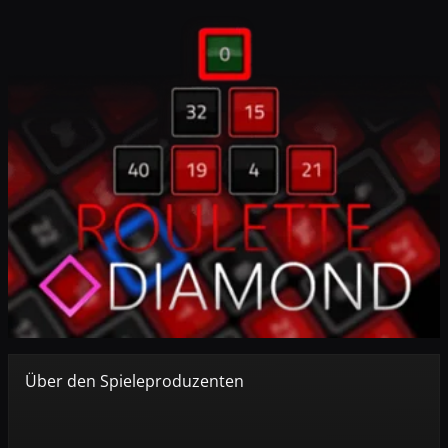
Über den Spieleproduzenten