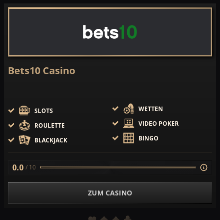
Bets10 Casino
WETTEN
SLOTS
VIDEO POKER
ROULETTE
BINGO
BLACKJACK
0.0
/ 10
ZUM CASINO