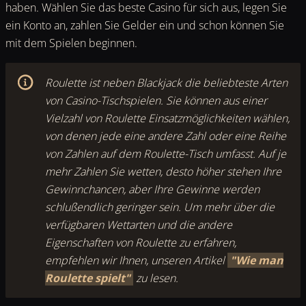
haben. Wählen Sie das beste Casino für sich aus, legen Sie
ein Konto an, zahlen Sie Gelder ein und schon können Sie
mit dem Spielen beginnen.
Roulette ist neben Blackjack die beliebteste Arten
von Casino-Tischspielen. Sie können aus einer
Vielzahl von Roulette Einsatzmöglichkeiten wählen,
von denen jede eine andere Zahl oder eine Reihe
von Zahlen auf dem Roulette-Tisch umfasst. Auf je
mehr Zahlen Sie wetten, desto höher stehen Ihre
Gewinnchancen, aber Ihre Gewinne werden
schlußendlich geringer sein. Um mehr über die
verfügbaren Wettarten und die andere
Eigenschaften von Roulette zu erfahren,
empfehlen wir Ihnen, unseren Artikel
"Wie man
Roulette spielt"
zu lesen.