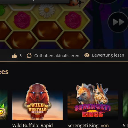
Bewertung lesen
3
Guthaben aktualisieren
ees
Wild Buffalo: Rapid
Serengeti King
von
5 