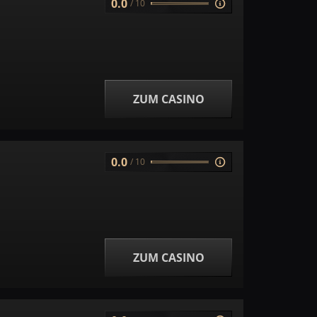
0.0
/ 10
ZUM CASINO
0.0
/ 10
ZUM CASINO