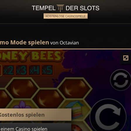
emo Mode spielen
von Octavian
Kostenlos spielen
 einem Casino spielen