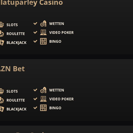
llatuparley Casino
WETTEN
SLOTS
VIDEO POKER
ROULETTE
BINGO
BLACKJACK
ZN Bet
WETTEN
SLOTS
VIDEO POKER
ROULETTE
BINGO
BLACKJACK