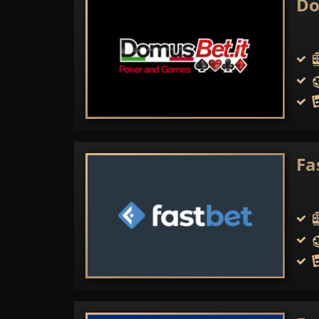
Do
Fa