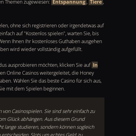
nden Themen zugewiesen:
Entspannung
,
Tiere
,
en, ohne sich registrieren oder irgendetwas auf
infach auf "Kostenlos spielen", warten Sie, bis
. Wenn Ihnen Ihr kostenloses Guthaben ausgehen
aben wird wieder vollständig aufgefüllt.
dus ausprobieren möchten, klicken Sie auf
In
ten Online Casinos weitergeleitet, die Honey
aben. Wählen Sie das beste Casino für sich aus,
 Sie mit dem Spielen beginnen.
von Casinospielen. Sie sind sehr einfach zu
d vom Glück abhängen. Aus diesem Grund
t lange studieren, sondern können sogleich
 entscheiden, Slots um echtes Geld zu