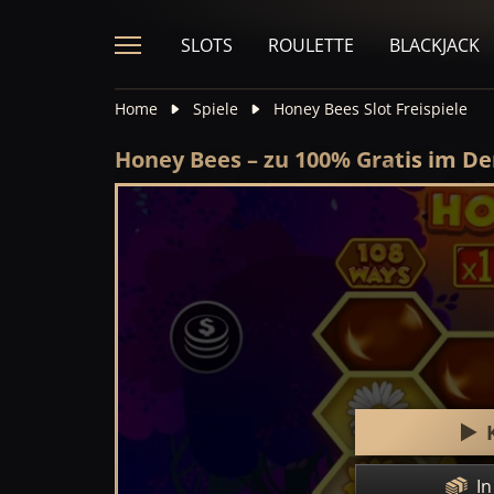
SLOTS
ROULETTE
BLACKJACK
Home
Spiele
Honey Bees Slot Freispiele
Honey Bees – zu 100% Gratis im D
In