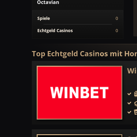
Octavian
Spiele
0
Echtgeld Casinos
0
Top Echtgeld Casinos mit Ho
Wi