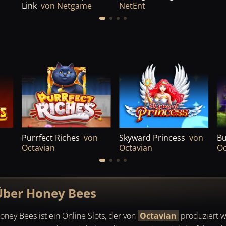
Link
von Netgame
NetEnt
n
Purrfect Riches
von
Skyward Princess
von
Bu
Octavian
Octavian
Oc
Über Honey Bees
oney Bees ist ein Online Slots, der von
Octavian
produziert w