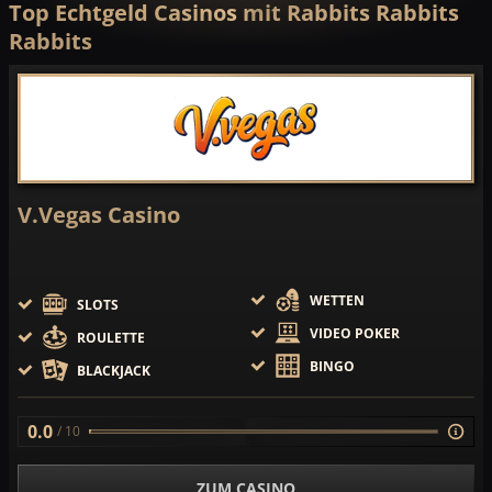
Top Echtgeld Casinos mit Rabbits Rabbits
Rabbits
V.Vegas Casino
WETTEN
SLOTS
VIDEO POKER
ROULETTE
BINGO
BLACKJACK
0.0
/ 10
ZUM CASINO