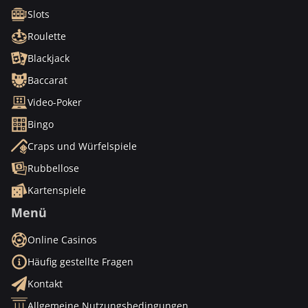
Slots
Roulette
Blackjack
Baccarat
Video-Poker
Bingo
Craps und Würfelspiele
Rubbellose
Kartenspiele
Menü
Online Casinos
Häufig gestellte Fragen
Kontakt
Allgemeine Nutzungsbedingungen