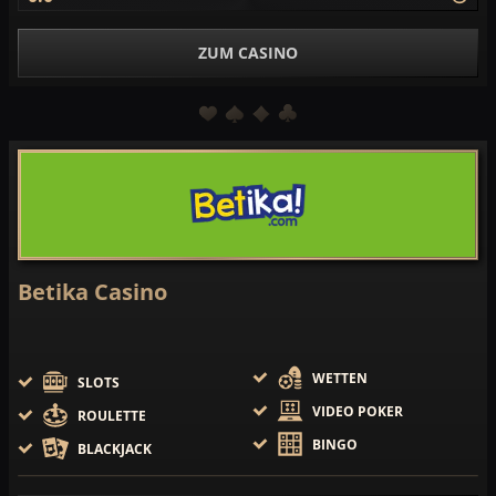
ZUM CASINO
Betika Casino
WETTEN
SLOTS
VIDEO POKER
ROULETTE
BINGO
BLACKJACK