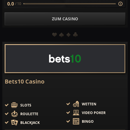
0.0
/ 10
ZUM CASINO
Bets10 Casino
WETTEN
SLOTS
VIDEO POKER
ROULETTE
BINGO
BLACKJACK