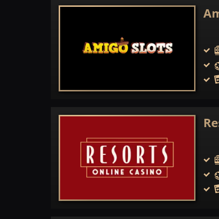
Am
Re