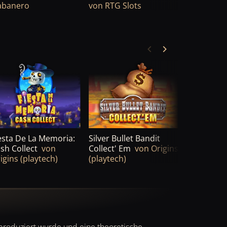
abanero
von RTG Slots
Hot Gems 
von Origin
esta De La Memoria:
Silver Bullet Bandit
sh Collect
von
Collect' Em
von Origins
igins (playtech)
(playtech)