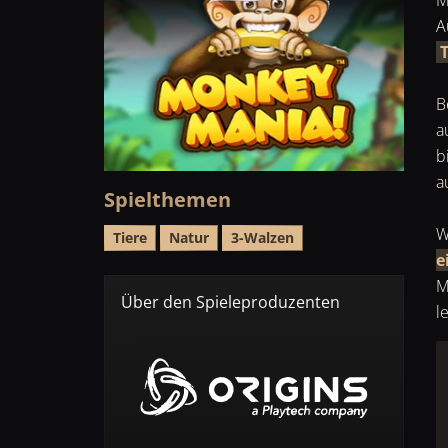
M
A
T
B
a
b
a
Spielthemen
W
Tiere
Natur
3-Walzen
e
M
Über den Spieleproduzenten
l