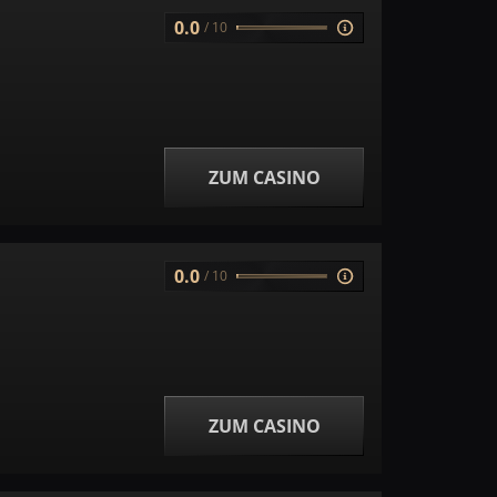
0.0
/ 10
ZUM CASINO
0.0
/ 10
ZUM CASINO