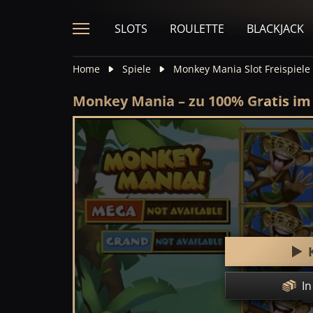
SLOTS
ROULETTE
BLACKJACK
Home
Spiele
Monkey Mania Slot Freispiele
Monkey Mania – zu 100% Gratis i
In