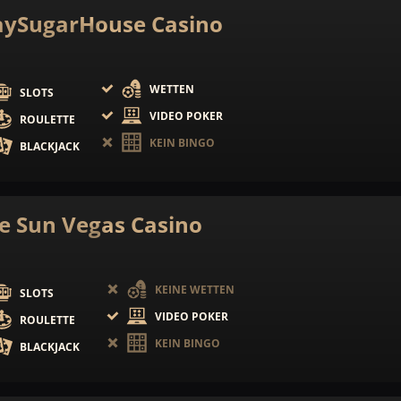
aySugarHouse Casino
WETTEN
SLOTS
VIDEO POKER
ROULETTE
KEIN BINGO
BLACKJACK
e Sun Vegas Casino
KEINE WETTEN
SLOTS
VIDEO POKER
ROULETTE
KEIN BINGO
BLACKJACK