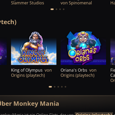
Slammer Studios
von Spinomenal
H
ytech)
King of Olympus
von
Oriana's Orbs
von
Fi
Origins (playtech)
Origins (playtech)
Ca
Or
Über Monkey Mania