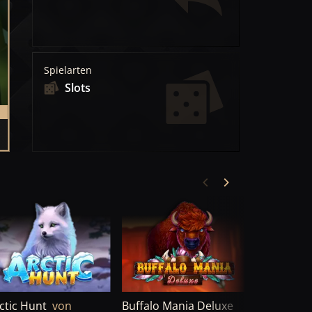
Spielarten
Slots
Junkyard K
Bullshark
ctic Hunt
von
Buffalo Mania Deluxe