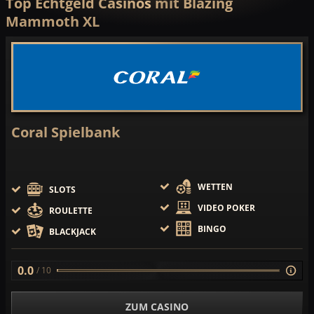
Top Echtgeld Casinos mit Blazing
Mammoth XL
Coral Spielbank
WETTEN
SLOTS
VIDEO POKER
ROULETTE
BINGO
BLACKJACK
0.0
/ 10
ZUM CASINO