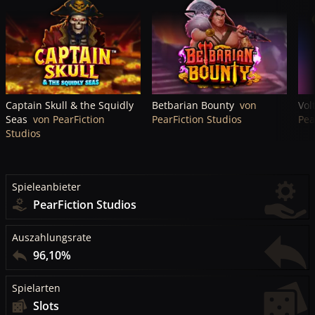
Captain Skull & the Squidly
Betbarian Bounty
von
Vol
Seas
von PearFiction
PearFiction Studios
Pea
Studios
Spieleanbieter
PearFiction Studios
Auszahlungsrate
96,10%
Spielarten
Slots