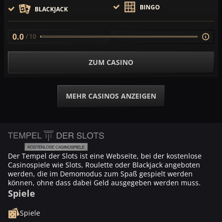
BINGO
BLACKJACK
0.0
/ 10
ZUM CASINO
MEHR CASINOS ANZEIGEN
Der Tempel der Slots ist eine Webseite, bei der kostenlose
Casinospiele wie Slots, Roulette oder Blackjack angeboten
werden, die im Demomodus zum Spaß gespielt werden
können, ohne dass dabei Geld ausgegeben werden muss.
Spiele
Spiele