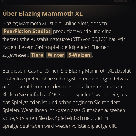
Über Blazing Mammoth XL
Blazing Mammoth XL ist ein Online Slots, der von
PearFiction Studios
produziert wurde und eine
theoretische Auszahlungsquote (RTP) von 96,10% hat. Wir
haben diesem Casinospiel die folgenden Themen
zugewiesen:
Tiere
,
Winter
,
5-Walzen
.
Bei diesem Casino können Sie Blazing Mammoth XL absolut
kostenlos spielen, ohne sich registrieren oder irgendetwas
auf Ihr Gerät herunterladen oder installieren zu müssen.
Klicken Sie einfach auf "Kostenlos spielen", warten Sie, bis
das Spiel geladen ist, und schon beginnen Sie mit dem
Spielen. Wenn Ihnen Ihr kostenloses Guthaben ausgehen
sollte, so starten Sie das Spiel einfach neu und Ihr
Spielgeldguthaben wird wieder vollständig aufgefüllt.