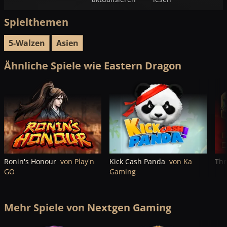
Spielthemen
5-Walzen
Asien
Ähnliche Spiele wie Eastern Dragon
Ronin's Honour
von Play'n
Kick Cash Panda
von Ka
Thr
GO
Gaming
Mehr Spiele von Nextgen Gaming