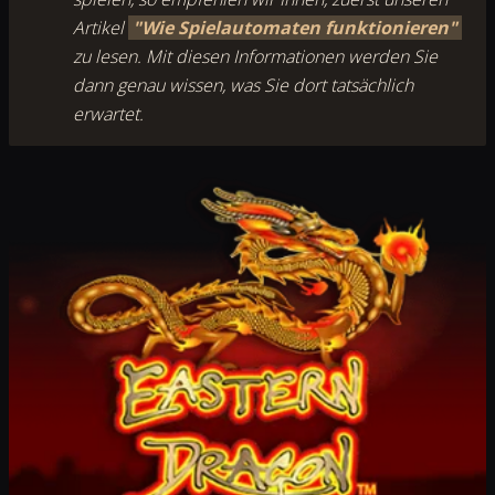
Artikel
"Wie Spielautomaten funktionieren"
zu lesen. Mit diesen Informationen werden Sie
dann genau wissen, was Sie dort tatsächlich
erwartet.