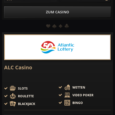
ZUM CASINO
ALC Casino
WETTEN
SLOTS
VIDEO POKER
ROULETTE
BINGO
BLACKJACK