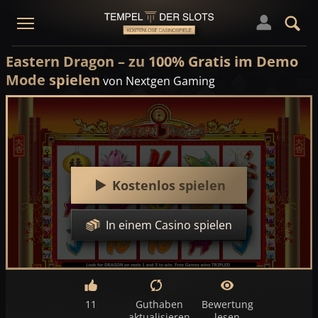
Eastern Dragon – zu 100% Gratis im Demo
Mode spielen
von Nextgen Gaming
Kostenlos spielen
In einem Casino spielen
11
Guthaben
Bewertung
aktualisieren
lesen