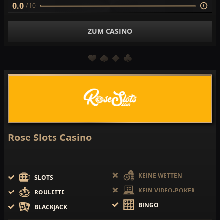
0.0
/ 10
ZUM CASINO
Rose Slots Casino
KEINE WETTEN
SLOTS
KEIN VIDEO-POKER
ROULETTE
BINGO
BLACKJACK