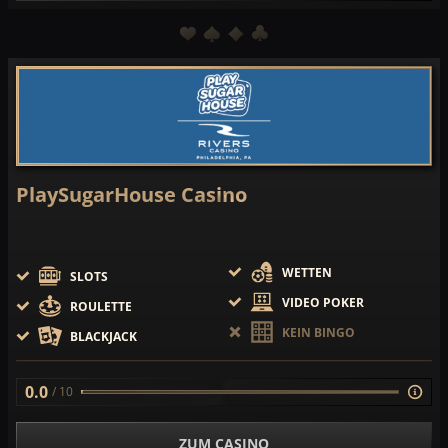
PlaySugarHouse Casino
WETTEN
SLOTS
VIDEO POKER
ROULETTE
KEIN BINGO
BLACKJACK
0.0
/ 10
ZUM CASINO