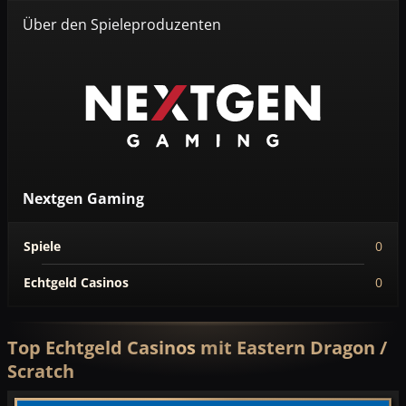
Über den Spieleproduzenten
Nextgen Gaming
Spiele
0
Echtgeld Casinos
0
Top Echtgeld Casinos mit Eastern Dragon /
Scratch