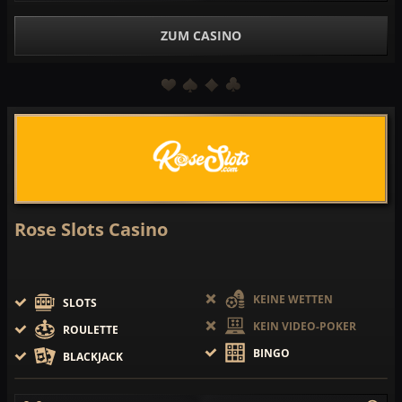
ZUM CASINO
Rose Slots Casino
KEINE WETTEN
SLOTS
KEIN VIDEO-POKER
ROULETTE
BINGO
BLACKJACK