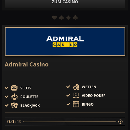
ZUM CASINO
Admiral Casino
WETTEN
SLOTS
VIDEO POKER
ROULETTE
BINGO
BLACKJACK
0.0
/ 10