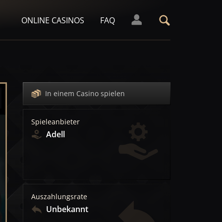
ONLINE CASINOS
FAQ
In einem Casino spielen
Spieleanbieter
Adell
Auszahlungsrate
Unbekannt