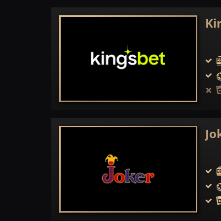
Ki
Jo