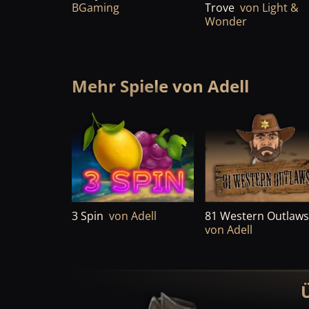
BGaming
Trove
von Light &
Wonder
Mehr Spiele von Adell
3 Spin
von Adell
81 Western Outlaw
von Adell