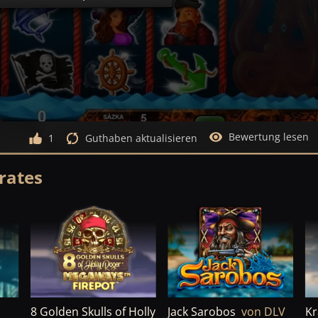
Bewertung lesen
1
Guthaben aktualisieren
irates
8 Golden Skulls of Holly
Jack Sarobos
von DLV
Kr