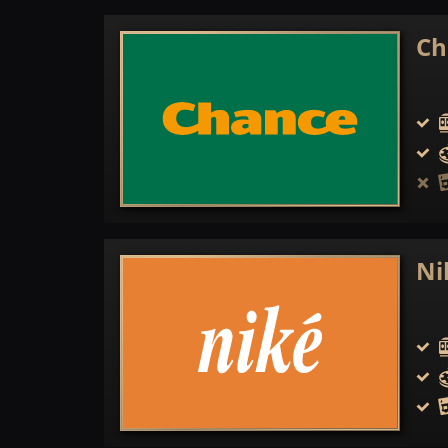
Ch
Ni