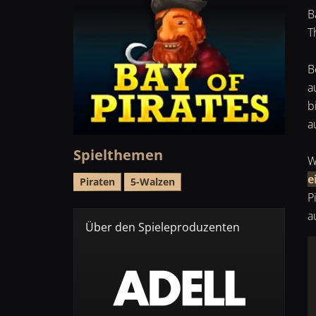
B
T
B
a
b
a
Spielthemen
W
e
Piraten
5-Walzen
P
a
Über den Spieleproduzenten