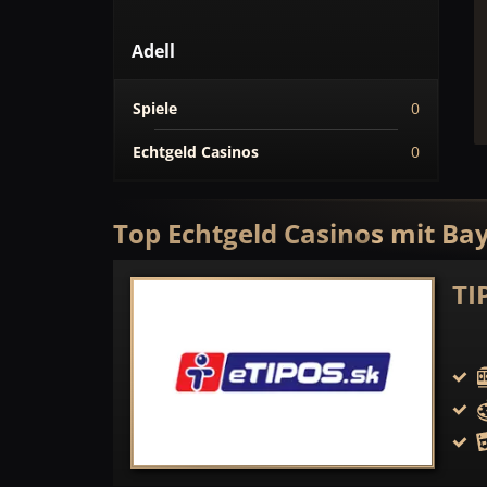
Adell
Spiele
0
Echtgeld Casinos
0
Top Echtgeld Casinos mit Bay
TI