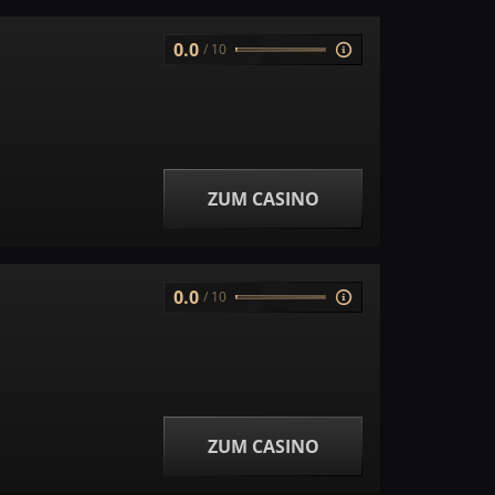
0.0
/ 10
ZUM CASINO
0.0
/ 10
ZUM CASINO