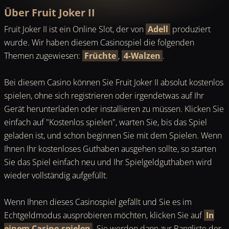
Über Fruit Joker II
Fruit Joker II ist ein Online Slot, der von
Adell
produziert
wurde. Wir haben diesem Casinospiel die folgenden
Themen zugewiesen:
Früchte
,
4-Walzen
.
Bei diesem Casino können Sie Fruit Joker II absolut kostenlos
spielen, ohne sich registrieren oder irgendetwas auf Ihr
Gerät herunterladen oder installieren zu müssen. Klicken Sie
einfach auf "Kostenlos spielen", warten Sie, bis das Spiel
geladen ist, und schon beginnen Sie mit dem Spielen. Wenn
Ihnen Ihr kostenloses Guthaben ausgehen sollte, so starten
Sie das Spiel einfach neu und Ihr Spielgeldguthaben wird
wieder vollständig aufgefüllt.
Wenn Ihnen dieses Casinospiel gefällt und Sie es im
Echtgeldmodus ausprobieren möchten, klicken Sie auf
In
einem Casino spielen
. Sie werden dann zur Rangliste der