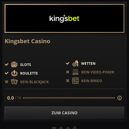
Kingsbet Casino
WETTEN
SLOTS
KEIN VIDEO-POKER
ROULETTE
KEIN BINGO
KEIN BLACKJACK
0.0
/ 10
ZUM CASINO