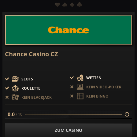
Chance Casino CZ
WETTEN
SLOTS
KEIN VIDEO-POKER
ROULETTE
KEIN BINGO
KEIN BLACKJACK
0.0
/ 10
ZUM CASINO