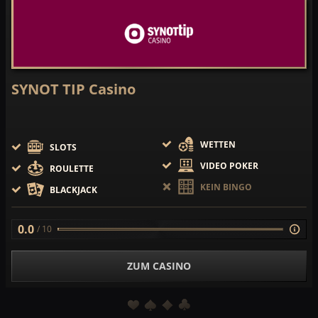
SYNOT TIP Casino
WETTEN
SLOTS
VIDEO POKER
ROULETTE
KEIN BINGO
BLACKJACK
0.0
/ 10
ZUM CASINO