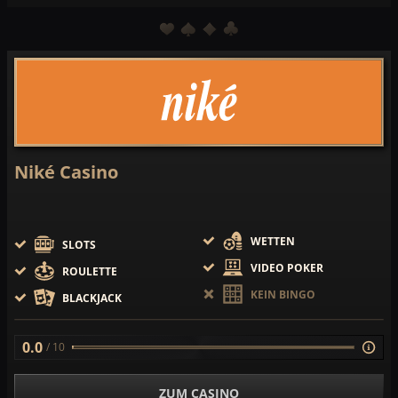
Niké Casino
WETTEN
SLOTS
VIDEO POKER
ROULETTE
KEIN BINGO
BLACKJACK
0.0
/ 10
ZUM CASINO