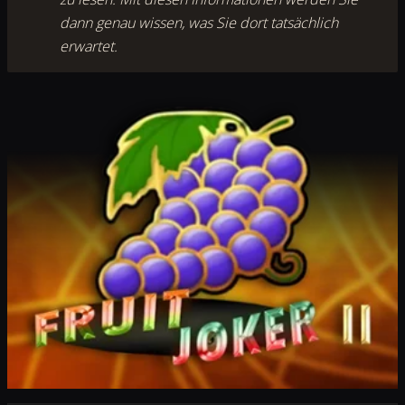
dann genau wissen, was Sie dort tatsächlich
erwartet.