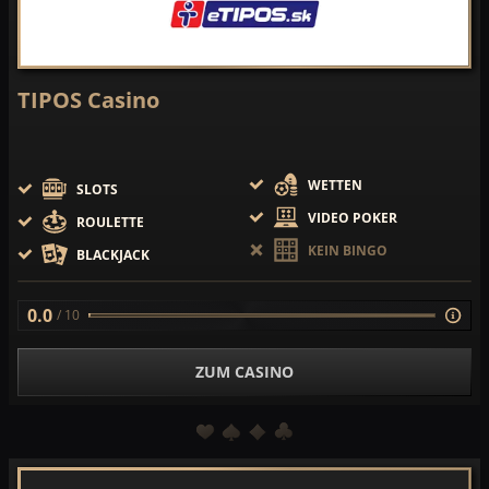
TIPOS Casino
WETTEN
SLOTS
VIDEO POKER
ROULETTE
KEIN BINGO
BLACKJACK
0.0
/ 10
ZUM CASINO