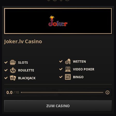
Joker.lv Casino
WETTEN
SLOTS
VIDEO POKER
ROULETTE
BINGO
BLACKJACK
0.0
/ 10
ZUM CASINO