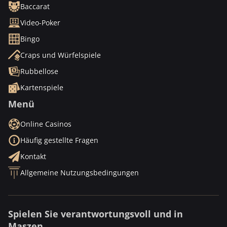
Baccarat
Video-Poker
Bingo
Craps und Würfelspiele
Rubbellose
Kartenspiele
Menü
Online Casinos
Häufig gestellte Fragen
Kontakt
Allgemeine Nutzungsbedingungen
Spielen Sie verantwortungsvoll und in
Maszen.