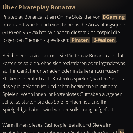
Über Pirateplay Bonanza
Pirateplay Bonanza ist ein Online Slots, der von
BGaming
produziert wurde und eine theoretische Auszahlungsquote
(RTP) von 95,97% hat. Wir haben diesem Casinospiel die
folgenden Themen zugewiesen:
Piraten
,
6-Walzen
.
Bei diesem Casino können Sie Pirateplay Bonanza absolut
kostenlos spielen, ohne sich registrieren oder irgendetwas
auf Ihr Gerät herunterladen oder installieren zu müssen.
Klicken Sie einfach auf "Kostenlos spielen", warten Sie, bis
das Spiel geladen ist, und schon beginnen Sie mit dem
Spielen. Wenn Ihnen Ihr kostenloses Guthaben ausgehen
sollte, so starten Sie das Spiel einfach neu und Ihr
Spielgeldguthaben wird wieder vollständig aufgefüllt.
Wenn Ihnen dieses Casinospiel gefällt und Sie es im
Echtgeldmodus ausprobieren möchten, klicken Sie auf
In