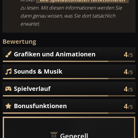
zu lesen. Mit diesen Informationen werden Sie
dann genau wissen, was Sie dort tatsächlich
erwartet.
Bewertung
4
Grafiken und Animationen
/5
4
Sounds & Musik
/5
4
Spielverlauf
/5
4
Bonusfunktionen
/5
Generell