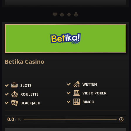
Betika Casino
WETTEN
SLOTS
VIDEO POKER
ROULETTE
BINGO
BLACKJACK
0.0
/ 10