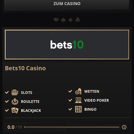
ZUM CASINO
Bets10 Casino
WETTEN
SLOTS
VIDEO POKER
ROULETTE
BINGO
BLACKJACK
0.0
/ 10