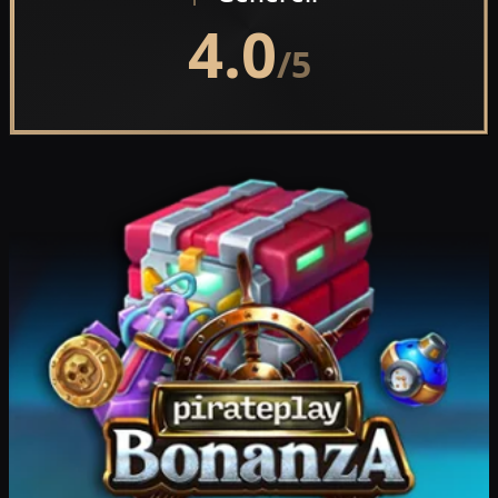
4.0
/5