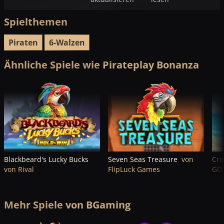
Spielthemen
Piraten
6-Walzen
Ähnliche Spiele wie Pirateplay Bonanza
Blackbeard's Lucky Bucks
Seven Seas Treasure
von
Cra
von Rival
FlipLuck Games
GO
Mehr Spiele von BGaming