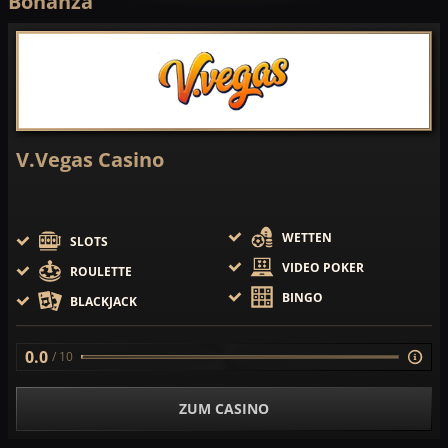
Bonanza
V.Vegas Casino
WETTEN
SLOTS
VIDEO POKER
ROULETTE
BINGO
BLACKJACK
0.0
/ 10
ZUM CASINO