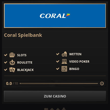
Coral Spielbank
WETTEN
SLOTS
VIDEO POKER
ROULETTE
BINGO
BLACKJACK
0.0
/ 10
ZUM CASINO