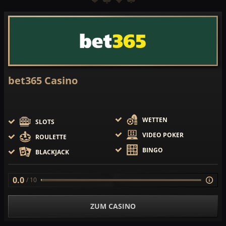
bet365 Casino
WETTEN
SLOTS
VIDEO POKER
ROULETTE
BINGO
BLACKJACK
0.0
/ 10
ZUM CASINO