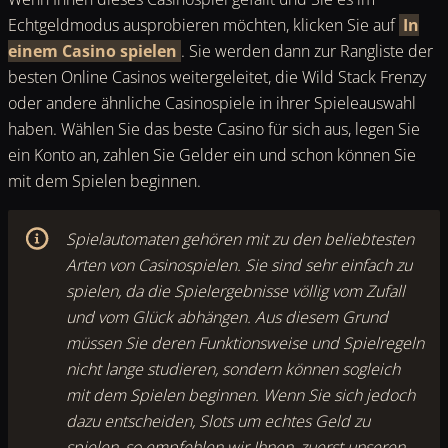
Echtgeldmodus ausprobieren möchten, klicken Sie auf
In
einem Casino spielen
. Sie werden dann zur Rangliste der
besten Online Casinos weitergeleitet, die Wild Stack Frenzy
oder andere ähnliche Casinospiele in ihrer Spieleauswahl
haben. Wählen Sie das beste Casino für sich aus, legen Sie
ein Konto an, zahlen Sie Gelder ein und schon können Sie
mit dem Spielen beginnen.
Spielautomaten gehören mit zu den beliebtesten
Arten von Casinospielen. Sie sind sehr einfach zu
spielen, da die Spielergebnisse völlig vom Zufall
und vom Glück abhängen. Aus diesem Grund
müssen Sie deren Funktionsweise und Spielregeln
nicht lange studieren, sondern können sogleich
mit dem Spielen beginnen. Wenn Sie sich jedoch
dazu entscheiden, Slots um echtes Geld zu
spielen, so empfehlen wir Ihnen, zuerst unseren