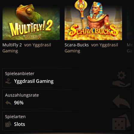
MultiFly 2
von Yggdrasil
Scara-Bucks
von Yggdrasil
Me
Gaming
Gaming
Ga
Spieleanbieter
Yggdrasil Gaming
Auszahlungsrate
96%
Spielarten
Slots