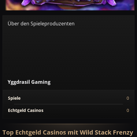
Über den Spieleproduzenten
Yggdrasil Gaming
Spiele
0
Echtgeld Casinos
0
Top Echtgeld Casinos mit Wild Stack Frenzy