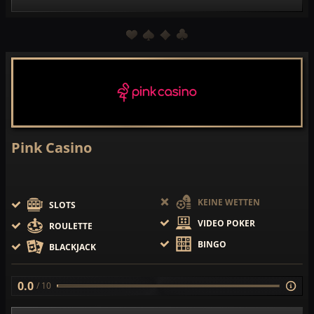
Pink Casino
KEINE WETTEN
SLOTS
VIDEO POKER
ROULETTE
BINGO
BLACKJACK
0.0
/ 10