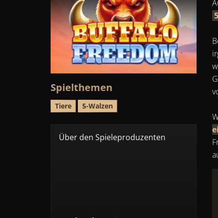
A
B
i
w
G
Spielthemen
v
Tiere
5-Walzen
W
e
Über den Spieleproduzenten
F
a