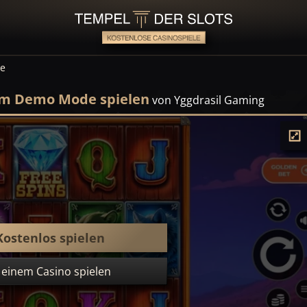
le
 im Demo Mode spielen
von Yggdrasil Gaming
Kostenlos spielen
 einem Casino spielen