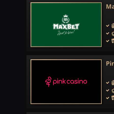
Ma
Pi