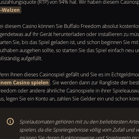
uszahlungsquote (RTP) von 94% hat. Wir haben diesem Casinos
5-Walzen
.
ei diesem Casino können Sie Buffalo Freedom absolut kostenlos 
rgendetwas auf Ihr Gerät herunterladen oder installieren zu müss
arten Sie, bis das Spiel geladen ist, und schon beginnen Sie m
uthaben ausgehen sollte, so starten Sie das Spiel einfach neu 
ollständig aufgefüllt.
enn Ihnen dieses Casinospiel gefällt und Sie es im Echtgeldmo
inem Casino spielen
. Sie werden dann zur Rangliste der best
reedom oder andere ähnliche Casinospiele in ihrer Spieleauswa
us, legen Sie ein Konto an, zahlen Sie Gelder ein und schon kö
Spielautomaten gehören mit zu den beliebtesten Arten 
spielen, da die Spielergebnisse völlig vom Zufall un
müssen Sie deren Funktionsweise und Spielregeln nich