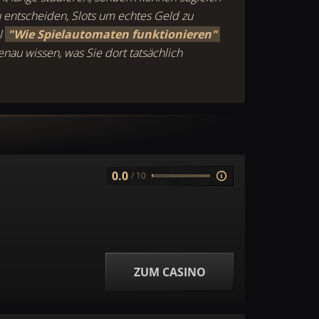
 entscheiden, Slots um echtes Geld zu
l
"Wie Spielautomaten funktionieren"
nau wissen, was Sie dort tatsächlich
0.0
/ 10
ZUM CASINO