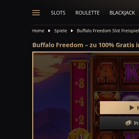
SLOTS
ROULETTE
BLACKJACK
Home
Spiele
Buffalo Freedom Slot Freispie
Buffalo Freedom – zu 100% Gratis
In