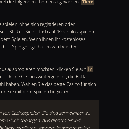
piel die folgenden Themen zugewiesen:
Tiere
,
spielen, ohne sich registrieren oder
en. Klicken Sie einfach auf "Kostenlos spielen",
it dem Spielen. Wenn Ihnen Ihr kostenloses
und Ihr Spielgeldguthaben wird wieder
dus ausprobieren möchten, klicken Sie auf
In
en Online Casinos weitergeleitet, die Buffalo
hl haben. Wählen Sie das beste Casino für sich
nnen Sie mit dem Spielen beginnen.
von Casinospielen. Sie sind sehr einfach zu
d vom Glück abhängen. Aus diesem Grund
t lange studieren, sondern können sogleich