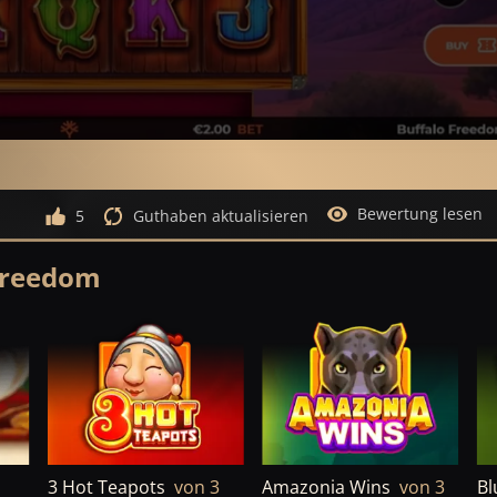
Bewertung lesen
5
Guthaben aktualisieren
 Freedom
3 Hot Teapots
von 3
Amazonia Wins
von 3
Bl