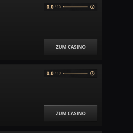
0.0
/ 10
ZUM CASINO
0.0
/ 10
ZUM CASINO