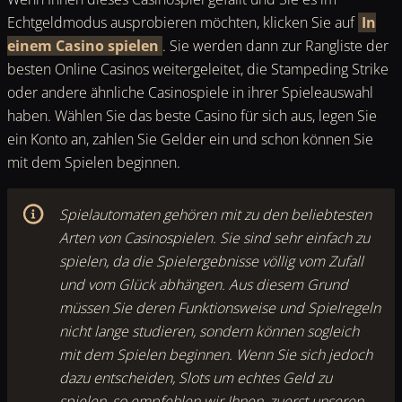
Echtgeldmodus ausprobieren möchten, klicken Sie auf
In
einem Casino spielen
. Sie werden dann zur Rangliste der
besten Online Casinos weitergeleitet, die Stampeding Strike
oder andere ähnliche Casinospiele in ihrer Spieleauswahl
haben. Wählen Sie das beste Casino für sich aus, legen Sie
ein Konto an, zahlen Sie Gelder ein und schon können Sie
mit dem Spielen beginnen.
Spielautomaten gehören mit zu den beliebtesten
Arten von Casinospielen. Sie sind sehr einfach zu
spielen, da die Spielergebnisse völlig vom Zufall
und vom Glück abhängen. Aus diesem Grund
müssen Sie deren Funktionsweise und Spielregeln
nicht lange studieren, sondern können sogleich
mit dem Spielen beginnen. Wenn Sie sich jedoch
dazu entscheiden, Slots um echtes Geld zu
spielen, so empfehlen wir Ihnen, zuerst unseren