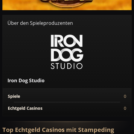
Über den Spieleproduzenten
Iron Dog Studio
Spiele
0
Echtgeld Casinos
0
Top Echtgeld Casinos mit Stampeding