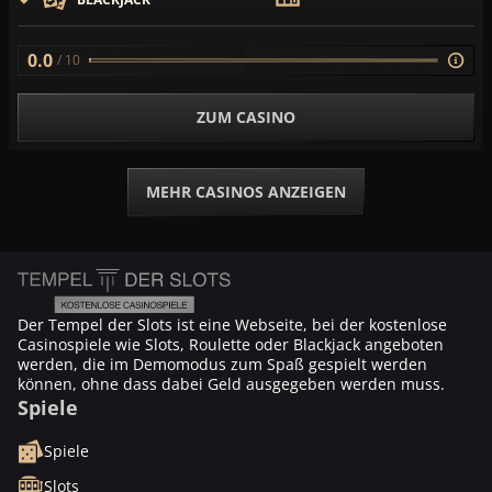
0.0
/ 10
ZUM CASINO
MEHR CASINOS ANZEIGEN
Der Tempel der Slots ist eine Webseite, bei der kostenlose
Casinospiele wie Slots, Roulette oder Blackjack angeboten
werden, die im Demomodus zum Spaß gespielt werden
können, ohne dass dabei Geld ausgegeben werden muss.
Spiele
Spiele
Slots