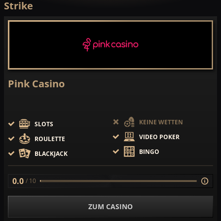
Strike
Pink Casino
KEINE WETTEN
SLOTS
VIDEO POKER
ROULETTE
BINGO
BLACKJACK
0.0
/ 10
ZUM CASINO