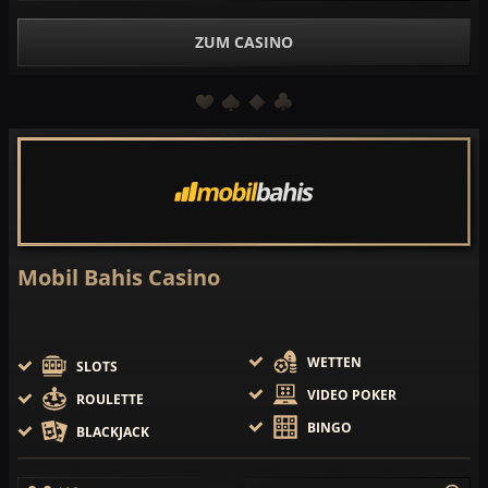
ZUM CASINO
Mobil Bahis Casino
WETTEN
SLOTS
VIDEO POKER
ROULETTE
BINGO
BLACKJACK