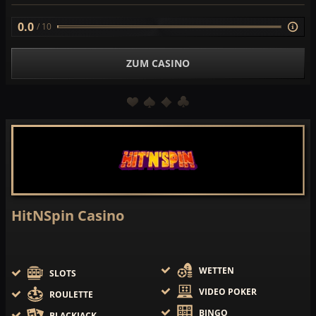
0.0
/ 10
ZUM CASINO
HitNSpin Casino
WETTEN
SLOTS
VIDEO POKER
ROULETTE
BINGO
BLACKJACK