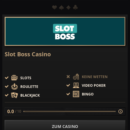
Slot Boss Casino
KEINE WETTEN
SLOTS
VIDEO POKER
ROULETTE
BINGO
BLACKJACK
0.0
/ 10
ZUM CASINO