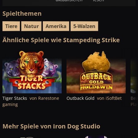
Spielthemen
Tiere
Natur
Amerika
5-Walzen
Ähnliche Spiele wie Stampeding Strike
Tiger Stacks
von Rarestone
Outback Gold
von iSoftBet
Bea
gaming
Pla
Mehr Spiele von Iron Dog Studio