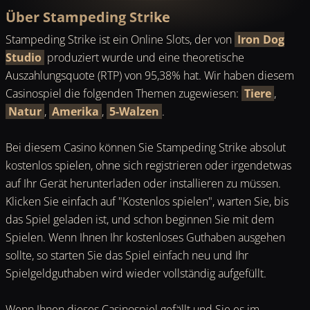
Über Stampeding Strike
Stampeding Strike ist ein Online Slots, der von
Iron Dog
Studio
produziert wurde und eine theoretische
Auszahlungsquote (RTP) von 95,38% hat. Wir haben diesem
Casinospiel die folgenden Themen zugewiesen:
Tiere
,
Natur
,
Amerika
,
5-Walzen
.
Bei diesem Casino können Sie Stampeding Strike absolut
kostenlos spielen, ohne sich registrieren oder irgendetwas
auf Ihr Gerät herunterladen oder installieren zu müssen.
Klicken Sie einfach auf "Kostenlos spielen", warten Sie, bis
das Spiel geladen ist, und schon beginnen Sie mit dem
Spielen. Wenn Ihnen Ihr kostenloses Guthaben ausgehen
sollte, so starten Sie das Spiel einfach neu und Ihr
Spielgeldguthaben wird wieder vollständig aufgefüllt.
Wenn Ihnen dieses Casinospiel gefällt und Sie es im