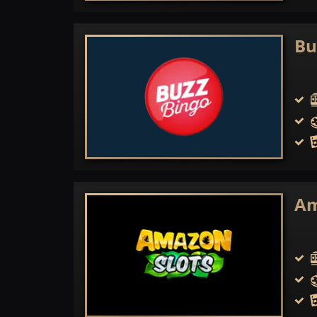
Bu
Am