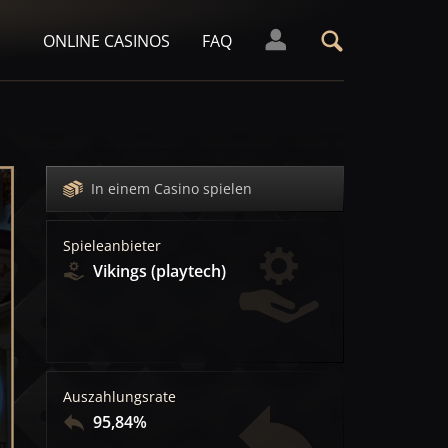
ONLINE CASINOS
FAQ
In einem Casino spielen
Spieleanbieter
Vikings (playtech)
Auszahlungsrate
95,84%