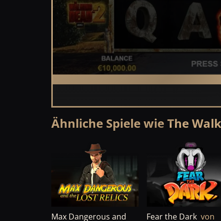
Ähnliche Spiele wie The Wal
Max Dangerous and
Fear the Dark
von