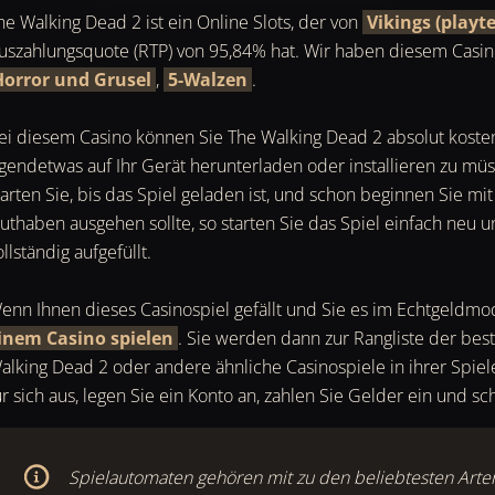
he Walking Dead 2 ist ein Online Slots, der von
Vikings (playt
uszahlungsquote (RTP) von 95,84% hat. Wir haben diesem Casi
Horror und Grusel
,
5-Walzen
.
ei diesem Casino können Sie The Walking Dead 2 absolut kostenl
rgendetwas auf Ihr Gerät herunterladen oder installieren zu müss
arten Sie, bis das Spiel geladen ist, und schon beginnen Sie m
uthaben ausgehen sollte, so starten Sie das Spiel einfach neu 
ollständig aufgefüllt.
enn Ihnen dieses Casinospiel gefällt und Sie es im Echtgeldmo
inem Casino spielen
. Sie werden dann zur Rangliste der best
alking Dead 2 oder andere ähnliche Casinospiele in ihrer Spie
ür sich aus, legen Sie ein Konto an, zahlen Sie Gelder ein und 
Spielautomaten gehören mit zu den beliebtesten Arten 