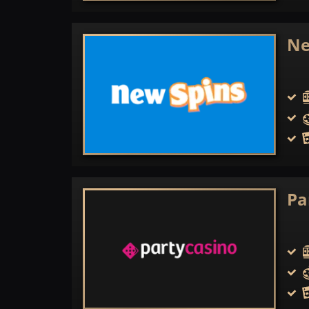
Ne
Pa