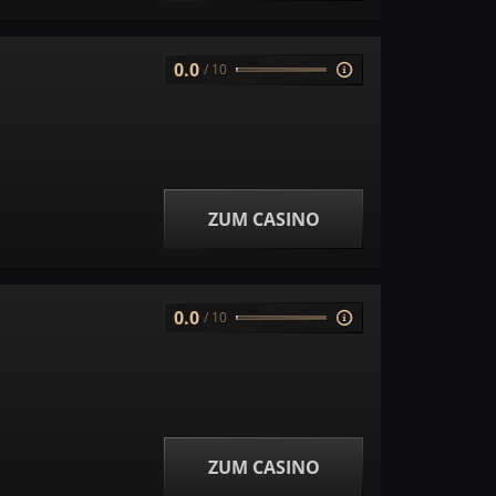
0.0
/ 10
ZUM CASINO
0.0
/ 10
ZUM CASINO