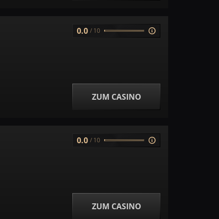
0.0
/ 10
ZUM CASINO
0.0
/ 10
ZUM CASINO