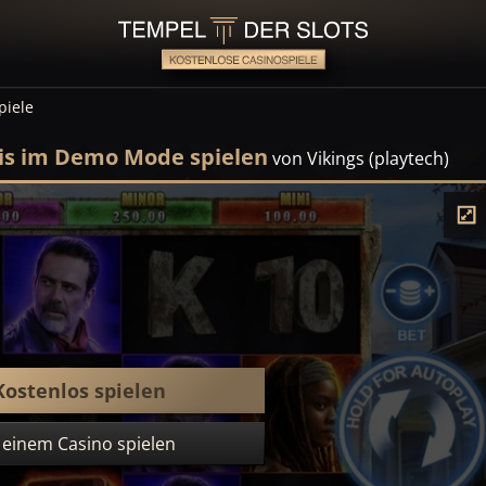
piele
tis im Demo Mode spielen
von Vikings (playtech)
Kostenlos spielen
 einem Casino spielen