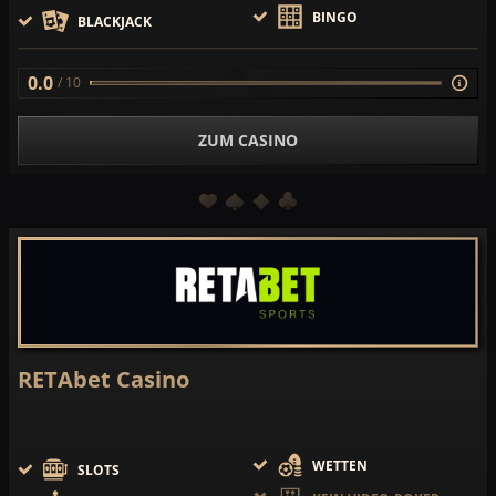
BINGO
BLACKJACK
0.0
/ 10
ZUM CASINO
RETAbet Casino
WETTEN
SLOTS