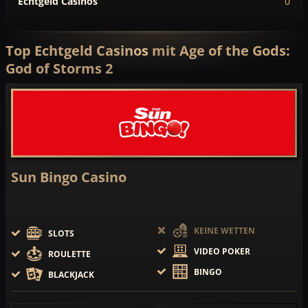
Echtgeld Casinos
0
Top Echtgeld Casinos mit Age of the Gods:
God of Storms 2
Sun Bingo Casino
KEINE WETTEN
SLOTS
VIDEO POKER
ROULETTE
BINGO
BLACKJACK