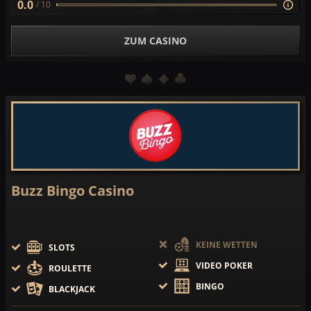
0.0
/ 10
ZUM CASINO
Buzz Bingo Casino
KEINE WETTEN
SLOTS
VIDEO POKER
ROULETTE
BINGO
BLACKJACK