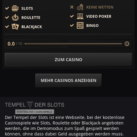
KEINE WETTEN
SLOTS
VIDEO POKER
ROULETTE
BINGO
BLACKJACK
0.0
/ 10
ZUM CASINO
MEHR CASINOS ANZEIGEN
Der Tempel der Slots ist eine Webseite, bei der kostenlose
Casinospiele wie Slots, Roulette oder Blackjack angeboten
werden, die im Demomodus zum Spaß gespielt werden
können, ohne dass dabei Geld ausgegeben werden muss.