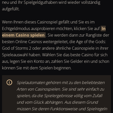
neu und Ihr Spielgeldguthaben wird wieder vollständig
aufgefüllt.
Wenn Ihnen dieses Casinospiel gefällt und Sie es im
Echtgeldmodus ausprobieren möchten, klicken Sie auf
In
einem Casino spielen
. Sie werden dann zur Rangliste der
besten Online Casinos weitergeleitet, die Age of the Gods:
God of Storms 2 oder andere ähnliche Casinospiele in ihrer
Spieleauswahl haben. Wählen Sie das beste Casino für sich
aus, legen Sie ein Konto an, zahlen Sie Gelder ein und schon
können Sie mit dem Spielen beginnen.
Spielautomaten gehören mit zu den beliebtesten
Arten von Casinospielen. Sie sind sehr einfach zu
spielen, da die Spielergebnisse völlig vom Zufall
und vom Glück abhängen. Aus diesem Grund
müssen Sie deren Funktionsweise und Spielregeln