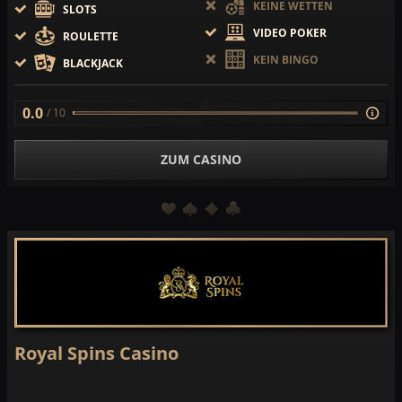
KEINE WETTEN
SLOTS
VIDEO POKER
ROULETTE
KEIN BINGO
BLACKJACK
0.0
/ 10
ZUM CASINO
Royal Spins Casino