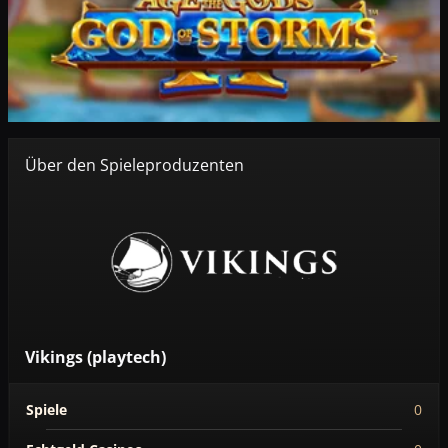
Über den Spieleproduzenten
Vikings (playtech)
Spiele
0