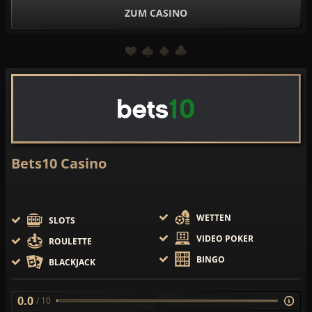
ZUM CASINO
Bets10 Casino
WETTEN
SLOTS
VIDEO POKER
ROULETTE
BINGO
BLACKJACK
0.0
/ 10