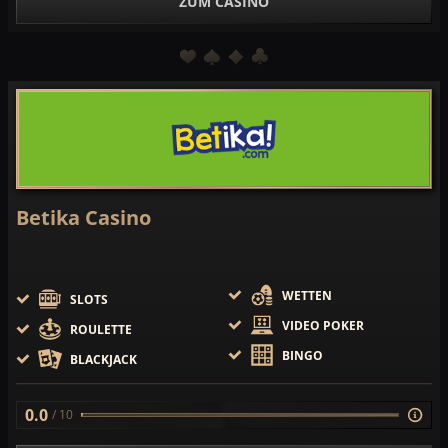
ZUM CASINO
Betika Casino
WETTEN
SLOTS
VIDEO POKER
ROULETTE
BINGO
BLACKJACK
0.0
/ 10