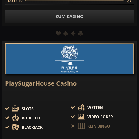
0.0
/ 10
ZUM CASINO
PlaySugarHouse Casino
WETTEN
SLOTS
VIDEO POKER
ROULETTE
KEIN BINGO
BLACKJACK