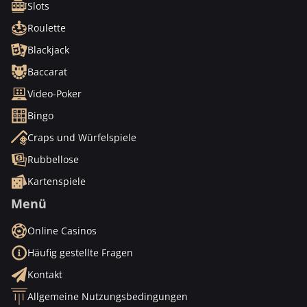
Slots
Roulette
Blackjack
Baccarat
Video-Poker
Bingo
Craps und Würfelspiele
Rubbellose
Kartenspiele
Menü
Online Casinos
Häufig gestellte Fragen
Kontakt
Allgemeine Nutzungsbedingungen