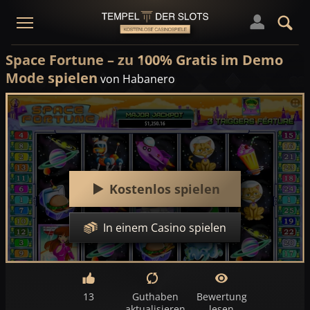
Space Fortune – zu 100% Gratis im Demo
Mode spielen
von Habanero
Kostenlos spielen
In einem Casino spielen
13
Guthaben
Bewertung
aktualisieren
lesen