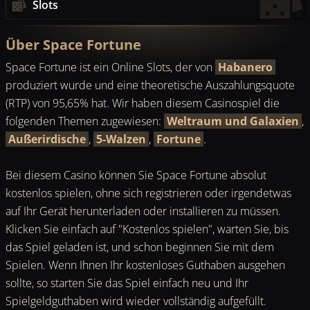
Slots
Über Space Fortune
Space Fortune ist ein Online Slots, der von
Habanero
produziert wurde und eine theoretische Auszahlungsquote
(RTP) von 95,65% hat. Wir haben diesem Casinospiel die
folgenden Themen zugewiesen:
Weltraum und Galaxien
,
Außerirdische
,
5-Walzen
,
Fortune
.
Bei diesem Casino können Sie Space Fortune absolut
kostenlos spielen, ohne sich registrieren oder irgendetwas
auf Ihr Gerät herunterladen oder installieren zu müssen.
Klicken Sie einfach auf "Kostenlos spielen", warten Sie, bis
das Spiel geladen ist, und schon beginnen Sie mit dem
Spielen. Wenn Ihnen Ihr kostenloses Guthaben ausgehen
sollte, so starten Sie das Spiel einfach neu und Ihr
Spielgeldguthaben wird wieder vollständig aufgefüllt.