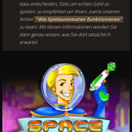
dazu entscheiden, Slots um echtes Geld zu
spielen, so empfehlen wir Ihnen, zuerst unseren
Artikel
"Wie Spielautomaten funktionieren"
zu lesen. Mit diesen Informationen werden Sie
dann genau wissen, was Sie dort tatsächlich
erwartet.