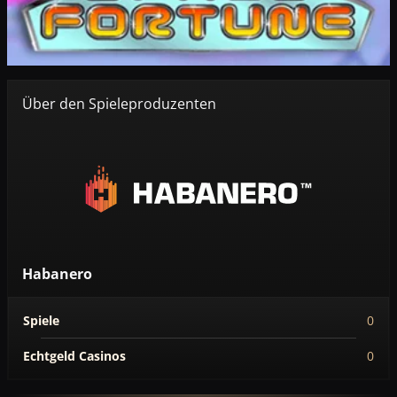
Über den Spieleproduzenten
Habanero
Spiele
0
Echtgeld Casinos
0