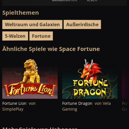
Spielthemen
Weltraum und Galaxien
Außerirdische
5-Walzen
Fortune
Ähnliche Spiele wie Space Fortune
Fortune Lion
von
Fortune Dragon
von Vela
For
SimplePlay
Gaming
Ga