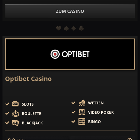
ZUM CASINO
Optibet Casino
WETTEN
SLOTS
VIDEO POKER
ROULETTE
BINGO
BLACKJACK