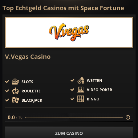
Top Echtgeld Casinos mit Space Fortune
V.Vegas Casino
WETTEN
SLOTS
VIDEO POKER
ROULETTE
BINGO
BLACKJACK
0.0
/ 10
ZUM CASINO