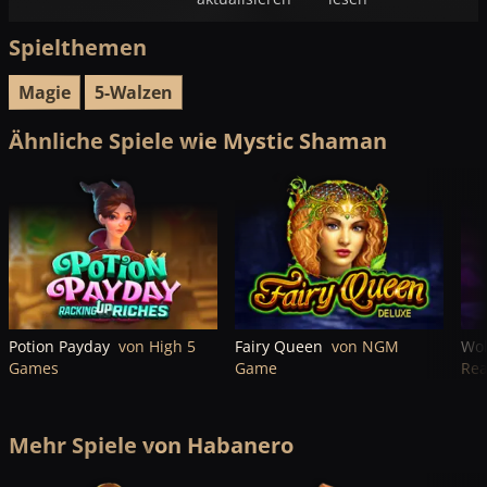
Spielthemen
Magie
5-Walzen
Ähnliche Spiele wie Mystic Shaman
Potion Payday
von High 5
Fairy Queen
von NGM
Wol
Games
Game
Rea
Mehr Spiele von Habanero