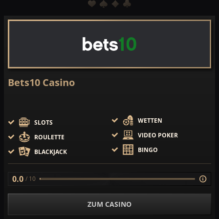
Bets10 Casino
WETTEN
SLOTS
VIDEO POKER
ROULETTE
BINGO
BLACKJACK
0.0
/ 10
ZUM CASINO