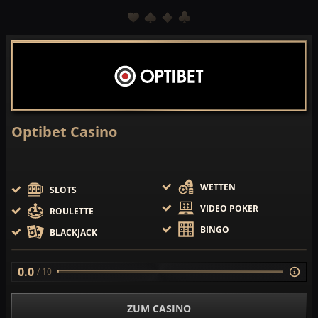
Optibet Casino
WETTEN
SLOTS
VIDEO POKER
ROULETTE
BINGO
BLACKJACK
0.0
/ 10
ZUM CASINO