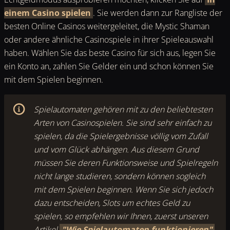
einem Casino spielen
. Sie werden dann zur Rangliste der
besten Online Casinos weitergeleitet, die Mystic Shaman
oder andere ähnliche Casinospiele in ihrer Spieleauswahl
haben. Wählen Sie das beste Casino für sich aus, legen Sie
ein Konto an, zahlen Sie Gelder ein und schon können Sie
mit dem Spielen beginnen.
Spielautomaten gehören mit zu den beliebtesten
Arten von Casinospielen. Sie sind sehr einfach zu
spielen, da die Spielergebnisse völlig vom Zufall
und vom Glück abhängen. Aus diesem Grund
müssen Sie deren Funktionsweise und Spielregeln
nicht lange studieren, sondern können sogleich
mit dem Spielen beginnen. Wenn Sie sich jedoch
dazu entscheiden, Slots um echtes Geld zu
spielen, so empfehlen wir Ihnen, zuerst unseren
Artikel
"Wie Spielautomaten funktionieren"