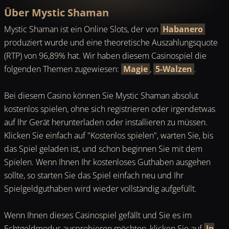
Über Mystic Shaman
Mystic Shaman ist ein Online Slots, der von
Habanero
produziert wurde und eine theoretische Auszahlungsquote
(RTP) von 96,89% hat. Wir haben diesem Casinospiel die
folgenden Themen zugewiesen:
Magie
,
5-Walzen
.
Bei diesem Casino können Sie Mystic Shaman absolut
kostenlos spielen, ohne sich registrieren oder irgendetwas
auf Ihr Gerät herunterladen oder installieren zu müssen.
Klicken Sie einfach auf "Kostenlos spielen", warten Sie, bis
das Spiel geladen ist, und schon beginnen Sie mit dem
Spielen. Wenn Ihnen Ihr kostenloses Guthaben ausgehen
sollte, so starten Sie das Spiel einfach neu und Ihr
Spielgeldguthaben wird wieder vollständig aufgefüllt.
Wenn Ihnen dieses Casinospiel gefällt und Sie es im
Echtgeldmodus ausprobieren möchten, klicken Sie auf
In