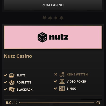
ZUM CASINO
Nutz Casino
KEINE WETTEN
SLOTS
VIDEO POKER
ROULETTE
BINGO
BLACKJACK
0.0
/ 10