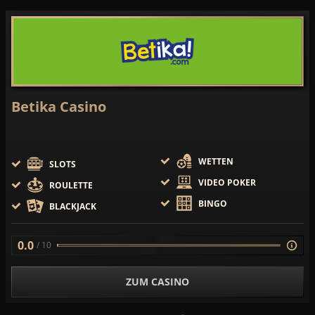
Betika Casino
WETTEN
SLOTS
VIDEO POKER
ROULETTE
BINGO
BLACKJACK
0.0
/ 10
ZUM CASINO