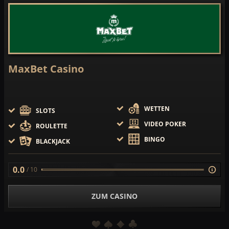
MaxBet Casino
WETTEN
SLOTS
VIDEO POKER
ROULETTE
BINGO
BLACKJACK
0.0
/ 10
ZUM CASINO