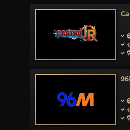
Ca
96