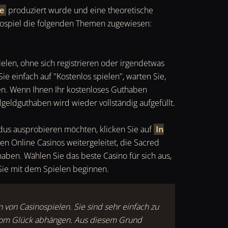
e
produziert wurde und eine theoretische
nospiel die folgenden Themen zugewiesen:
elen, ohne sich registrieren oder irgendetwas
ie einfach auf "Kostenlos spielen", warten Sie,
len. Wenn Ihnen Ihr kostenloses Guthaben
elgeldguthaben wird wieder vollständig aufgefüllt.
dus ausprobieren möchten, klicken Sie auf
In
en Online Casinos weitergeleitet, die Sacred
aben. Wählen Sie das beste Casino für sich aus,
 Sie mit dem Spielen beginnen.
von Casinospielen. Sie sind sehr einfach zu
d vom Glück abhängen. Aus diesem Grund