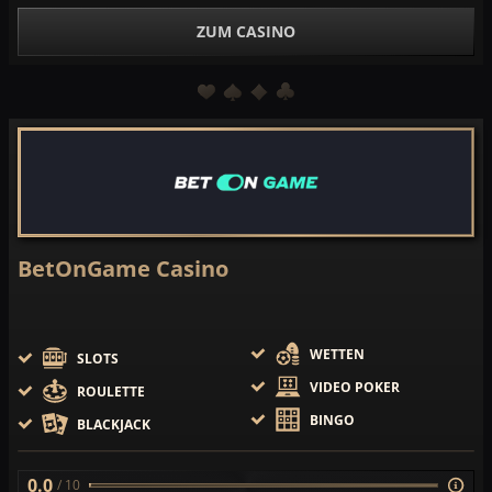
ZUM CASINO
BetOnGame Casino
WETTEN
SLOTS
VIDEO POKER
ROULETTE
BINGO
BLACKJACK
0.0
/ 10