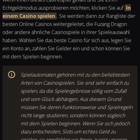
Echtgeldmodus ausprobieren möchten, klicken Sie auf
In
einem Casino spielen
. Sie werden dann zur Rangliste der
besten Online Casinos weitergeleitet, die Fuzang Dragon
oder andere ähnliche Casinospiele in ihrer Spieleauswahl
haben. Wählen Sie das beste Casino für sich aus, legen Sie
ein Konto an, zahlen Sie Gelder ein und schon können Sie
mit dem Spielen beginnen.
Spielautomaten gehören mit zu den beliebtesten
Arten von Casinospielen. Sie sind sehr einfach zu
spielen, da die Spielergebnisse völlig vom Zufall
und vom Glück abhängen. Aus diesem Grund
müssen Sie deren Funktionsweise und Spielregeln
nicht lange studieren, sondern können sogleich
mit dem Spielen beginnen. Wenn Sie sich jedoch
dazu entscheiden, Slots um echtes Geld zu
spielen, so empfehlen wir Ihnen, zuerst unseren