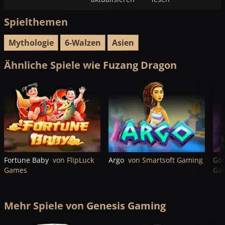
Spielthemen
Mythologie
6-Walzen
Asien
Ähnliche Spiele wie Fuzang Dragon
Fortune Baby
von FlipLuck
Argo
von Smartsoft Gaming
God
Games
Ga
Mehr Spiele von Genesis Gaming