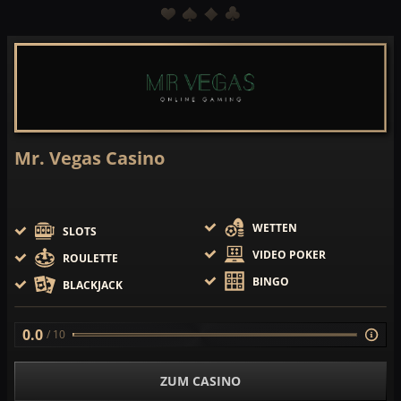
Mr. Vegas Casino
WETTEN
SLOTS
VIDEO POKER
ROULETTE
BINGO
BLACKJACK
0.0
/ 10
ZUM CASINO