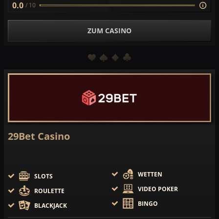
0.0
/ 10
ZUM CASINO
29Bet Casino
WETTEN
SLOTS
VIDEO POKER
ROULETTE
BINGO
BLACKJACK