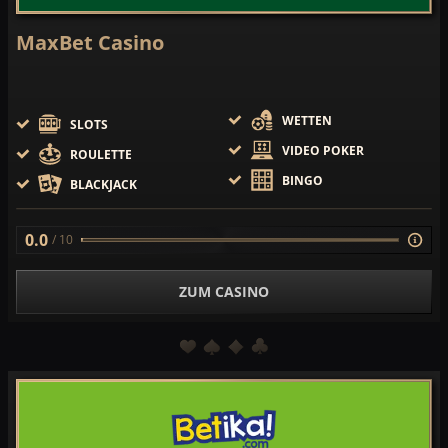
MaxBet Casino
WETTEN
SLOTS
VIDEO POKER
ROULETTE
BINGO
BLACKJACK
0.0
/ 10
ZUM CASINO