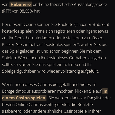
von
Habanero
und eine theoretische Auszahlungsquote
(RTP) von 98,65% hat.
Bei diesem Casino können Sie Roulette (Habanero) absolut
kostenlos spielen, ohne sich registrieren oder irgendetwas
auf Ihr Gerät herunterladen oder installieren zu müssen.
Klicken Sie einfach auf "Kostenlos spielen", warten Sie, bis
das Spiel geladen ist, und schon beginnen Sie mit dem
Spielen. Wenn Ihnen Ihr kostenloses Guthaben ausgehen
sollte, so starten Sie das Spiel einfach neu und Ihr
Spielgeldguthaben wird wieder vollständig aufgefüllt.
Wenn Ihnen dieses Casinospiel gefällt und Sie es im
Echtgeldmodus ausprobieren möchten, klicken Sie auf
In
einem Casino spielen
. Sie werden dann zur Rangliste der
besten Online Casinos weitergeleitet, die Roulette
(Habanero) oder andere ähnliche Casinospiele in ihrer