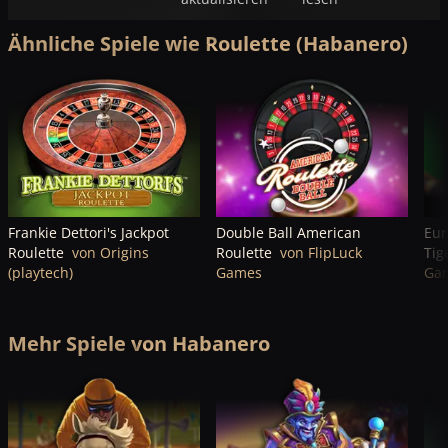
Ähnliche Spiele wie Roulette (Habanero)
Frankie Dettori's Jackpot
Double Ball American
Eur
Roulette
von Origins
Roulette
von FlipLuck
Tig
(playtech)
Games
Ga
Mehr Spiele von Habanero