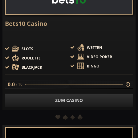
Bets10 Casino
WETTEN
SLOTS
VIDEO POKER
ROULETTE
BINGO
BLACKJACK
0.0
/ 10
ZUM CASINO