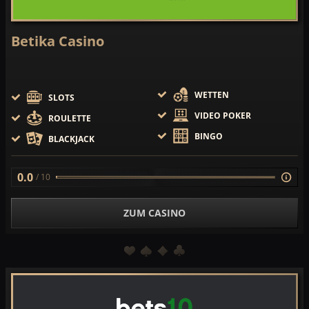
Betika Casino
WETTEN
SLOTS
VIDEO POKER
ROULETTE
BINGO
BLACKJACK
0.0
/ 10
ZUM CASINO