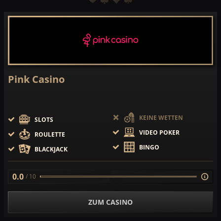
Pink Casino
KEINE WETTEN
SLOTS
VIDEO POKER
ROULETTE
BINGO
BLACKJACK
0.0
/ 10
ZUM CASINO