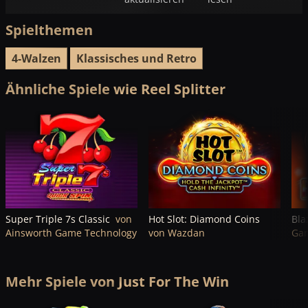
Spielthemen
4-Walzen
Klassisches und Retro
Ähnliche Spiele wie Reel Splitter
Super Triple 7s Classic
von
Hot Slot: Diamond Coins
Bla
Ainsworth Game Technology
von Wazdan
Ga
Mehr Spiele von Just For The Win