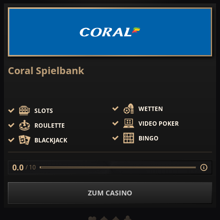
Coral Spielbank
WETTEN
SLOTS
VIDEO POKER
ROULETTE
BINGO
BLACKJACK
0.0
/ 10
ZUM CASINO