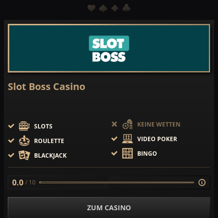
Slot Boss Casino
KEINE WETTEN
SLOTS
VIDEO POKER
ROULETTE
BINGO
BLACKJACK
0.0
/ 10
ZUM CASINO