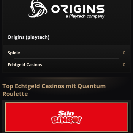
Origins (playtech)
Spiele
0
Echtgeld Casinos
0
Top Echtgeld Casinos mit Quantum
Roulette