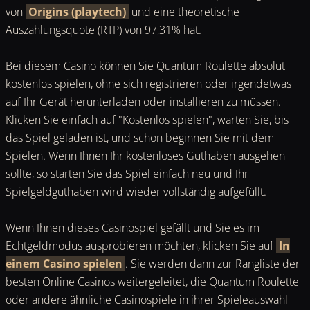
von
Origins (playtech)
und eine theoretische
Auszahlungsquote (RTP) von 97,31% hat.
Bei diesem Casino können Sie Quantum Roulette absolut
kostenlos spielen, ohne sich registrieren oder irgendetwas
auf Ihr Gerät herunterladen oder installieren zu müssen.
Klicken Sie einfach auf "Kostenlos spielen", warten Sie, bis
das Spiel geladen ist, und schon beginnen Sie mit dem
Spielen. Wenn Ihnen Ihr kostenloses Guthaben ausgehen
sollte, so starten Sie das Spiel einfach neu und Ihr
Spielgeldguthaben wird wieder vollständig aufgefüllt.
Wenn Ihnen dieses Casinospiel gefällt und Sie es im
Echtgeldmodus ausprobieren möchten, klicken Sie auf
In
einem Casino spielen
. Sie werden dann zur Rangliste der
besten Online Casinos weitergeleitet, die Quantum Roulette
oder andere ähnliche Casinospiele in ihrer Spieleauswahl