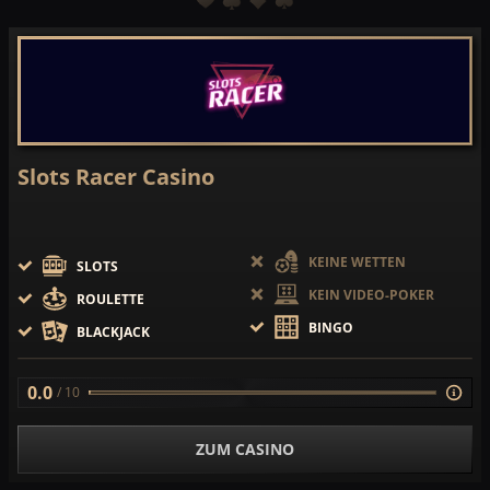
Slots Racer Casino
KEINE WETTEN
SLOTS
KEIN VIDEO-POKER
ROULETTE
BINGO
BLACKJACK
0.0
/ 10
ZUM CASINO