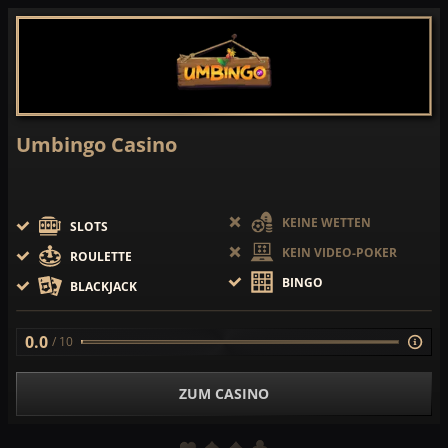
Umbingo Casino
KEINE WETTEN
SLOTS
KEIN VIDEO-POKER
ROULETTE
BINGO
BLACKJACK
0.0
/ 10
ZUM CASINO