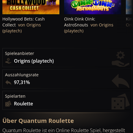
Hollywood Bets: Cash
Oink Oink Oink:
Kin
Collect
von Origins
AstroSnouts
von Origins
Ori
(playtech)
(playtech)
Spieleanbieter
Origins (playtech)
Auszahlungsrate
97,31%
Spielarten
Roulette
Über Quantum Roulette
Quantum Roulette ist ein Online Roulette Spiel, hergestellt