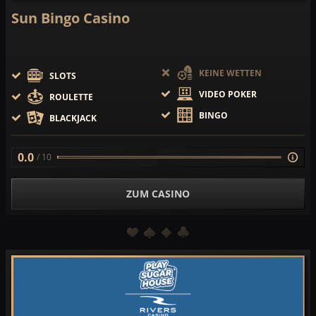
Sun Bingo Casino
KEINE WETTEN
SLOTS
VIDEO POKER
ROULETTE
BINGO
BLACKJACK
0.0
/ 10
ZUM CASINO