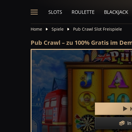
SLOTS
ROULETTE
BLACKJACK
Home
Spiele
Pub Crawl Slot Freispiele
Pub Crawl – zu 100% Gratis im De
In