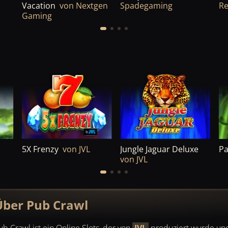
Vacation
von Nextgen
Spadegaming
Re
Gaming
5X Frenzy
von JVL
Jungle Jaguar Deluxe
Pa
von JVL
Über Pub Crawl