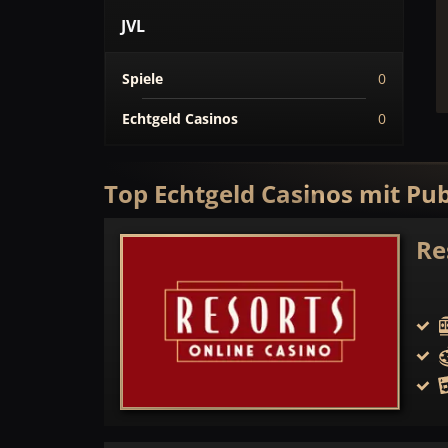
JVL
Spiele
0
Echtgeld Casinos
0
Top Echtgeld Casinos mit Pu
Re