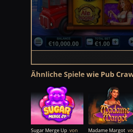
Ähnliche Spiele wie Pub Craw
Sugar Merge Up
von
Madame Margot
v