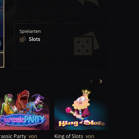
Spielarten
Slots
Rich Little
Ticket
von
Wonder
rassic Party
von
King of Slots
von