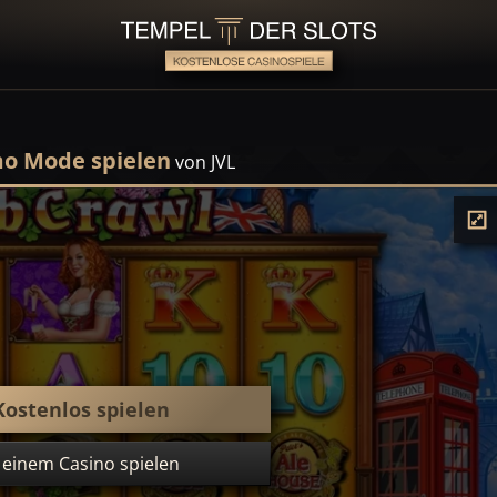
mo Mode spielen
von JVL
Kostenlos spielen
 einem Casino spielen