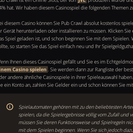
ub Crawl ist ein Online Slots, der von
JVL
produziert wurde und
4% hat. Wir haben diesem Casinospiel die folgenden Themen 
ei diesem Casino können Sie Pub Crawl absolut kostenlos spiele
hr Gerät herunterladen oder installieren zu müssen. Klicken Sie e
as Spiel geladen ist, und schon beginnen Sie mit dem Spielen
ollte, so starten Sie das Spiel einfach neu und Ihr Spielgeldguth
enn Ihnen dieses Casinospiel gefällt und Sie es im Echtgeldmo
inem Casino spielen
. Sie werden dann zur Rangliste der best
der andere ähnliche Casinospiele in ihrer Spieleauswahl haben.
ie ein Konto an, zahlen Sie Gelder ein und schon können Sie m
Spielautomaten gehören mit zu den beliebtesten Arten 
spielen, da die Spielergebnisse völlig vom Zufall un
müssen Sie deren Funktionsweise und Spielregeln nich
mit dem Spielen beginnen. Wenn Sie sich jedoch dazu