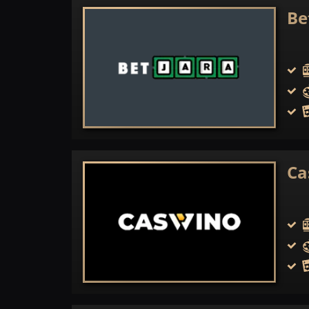
Be
Ca