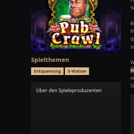
P
9
B
I
d
s
Spielthemen
W
e
Entspannung
5-Walzen
o
S
Über den Spieleproduzenten