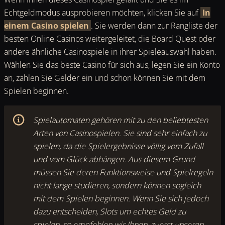
Echtgeldmodus ausprobieren möchten, klicken Sie auf
In
einem Casino spielen
. Sie werden dann zur Rangliste der
besten Online Casinos weitergeleitet, die Board Quest oder
andere ähnliche Casinospiele in ihrer Spieleauswahl haben.
Wählen Sie das beste Casino für sich aus, legen Sie ein Konto
an, zahlen Sie Gelder ein und schon können Sie mit dem
Spielen beginnen.
Spielautomaten gehören mit zu den beliebtesten
Arten von Casinospielen. Sie sind sehr einfach zu
spielen, da die Spielergebnisse völlig vom Zufall
und vom Glück abhängen. Aus diesem Grund
müssen Sie deren Funktionsweise und Spielregeln
nicht lange studieren, sondern können sogleich
mit dem Spielen beginnen. Wenn Sie sich jedoch
dazu entscheiden, Slots um echtes Geld zu
spielen, so empfehlen wir Ihnen, zuerst unseren