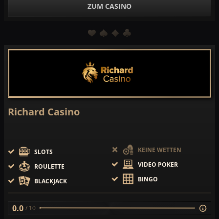
ZUM CASINO
Richard Casino
KEINE WETTEN
SLOTS
VIDEO POKER
ROULETTE
BINGO
BLACKJACK
0.0
/ 10