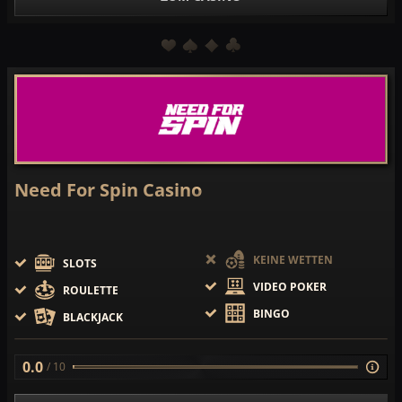
Need For Spin Casino
KEINE WETTEN
SLOTS
VIDEO POKER
ROULETTE
BINGO
BLACKJACK
0.0
/ 10