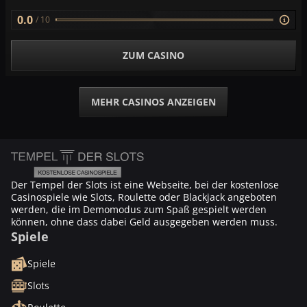
0.0
/ 10
ZUM CASINO
MEHR CASINOS ANZEIGEN
Der Tempel der Slots ist eine Webseite, bei der kostenlose
Casinospiele wie Slots, Roulette oder Blackjack angeboten
werden, die im Demomodus zum Spaß gespielt werden
können, ohne dass dabei Geld ausgegeben werden muss.
Spiele
Spiele
Slots