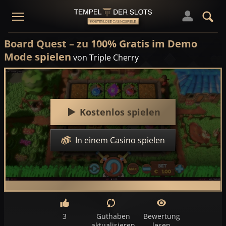
Board Quest – zu 100% Gratis im Demo
Mode spielen
von Triple Cherry
Kostenlos spielen
In einem Casino spielen
3
Guthaben
Bewertung
aktualisieren
lesen