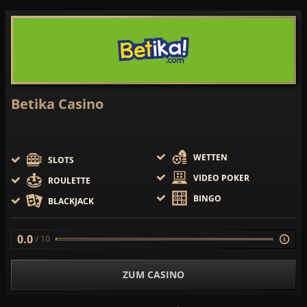
Betika Casino
WETTEN
SLOTS
VIDEO POKER
ROULETTE
BINGO
BLACKJACK
0.0
/ 10
ZUM CASINO