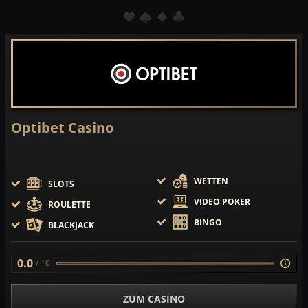
Optibet Casino
WETTEN
SLOTS
VIDEO POKER
ROULETTE
BINGO
BLACKJACK
0.0
/ 10
ZUM CASINO