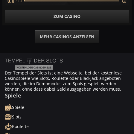
0.0
/ 10
ZUM CASINO
MEHR CASINOS ANZEIGEN
Der Tempel der Slots ist eine Webseite, bei der kostenlose
Casinospiele wie Slots, Roulette oder Blackjack angeboten
werden, die im Demomodus zum Spaß gespielt werden
können, ohne dass dabei Geld ausgegeben werden muss.
Spiele
Spiele
Slots
Roulette