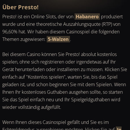
Über Presto!
Presto! ist ein Online Slots, der von
Habanero
produziert
wurde und eine theoretische Auszahlungsquote (RTP) von
96,60% hat. Wir haben diesem Casinospiel die folgenden
Themen zugewiesen:
5-Walzen
.
Bei diesem Casino können Sie Presto! absolut kostenlos
spielen, ohne sich registrieren oder irgendetwas auf Ihr
Gerät herunterladen oder installieren zu müssen. Klicken Sie
einfach auf "Kostenlos spielen", warten Sie, bis das Spiel
geladen ist, und schon beginnen Sie mit dem Spielen. Wenn
Ihnen Ihr kostenloses Guthaben ausgehen sollte, so starten
Sie das Spiel einfach neu und Ihr Spielgeldguthaben wird
wieder vollständig aufgefüllt.
Wenn Ihnen dieses Casinospiel gefällt und Sie es im
Echtgeldmodus ausprobieren möchten, klicken Sie auf
In