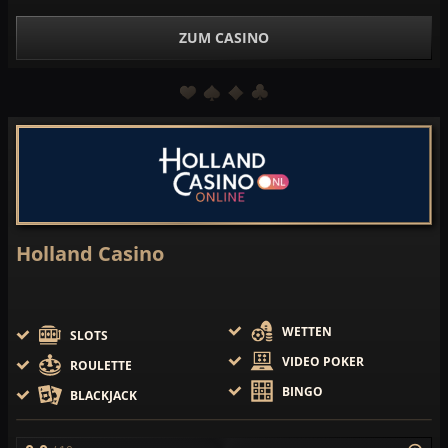
ZUM CASINO
Holland Casino
WETTEN
SLOTS
VIDEO POKER
ROULETTE
BINGO
BLACKJACK