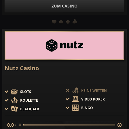
ZUM CASINO
Nutz Casino
KEINE WETTEN
SLOTS
VIDEO POKER
ROULETTE
BINGO
BLACKJACK
0.0
/ 10