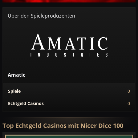
Über den Spieleproduzenten
Amatic
Spiele
0
Echtgeld Casinos
0
Top Echtgeld Casinos mit Nicer Dice 100