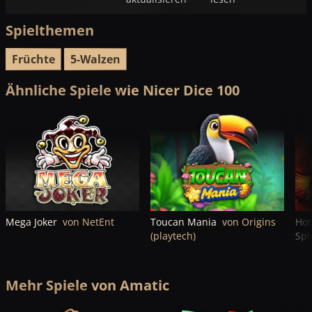
Spielthemen
Früchte
5-Walzen
Ähnliche Spiele wie Nicer Dice 100
Mega Joker
von NetEnt
Toucan Mania
von Origins
Hot
(playtech)
Spi
Mehr Spiele von Amatic