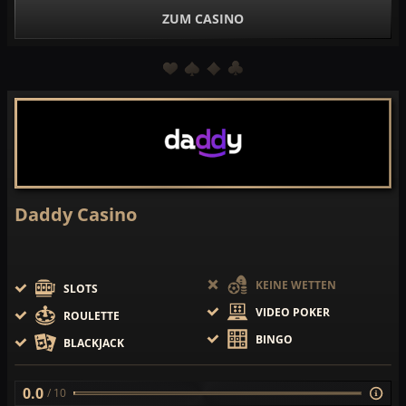
ZUM CASINO
Daddy Casino
KEINE WETTEN
SLOTS
VIDEO POKER
ROULETTE
BINGO
BLACKJACK
0.0
/ 10