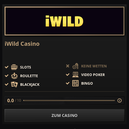
iWild Casino
KEINE WETTEN
SLOTS
VIDEO POKER
ROULETTE
BINGO
BLACKJACK
0.0
/ 10
ZUM CASINO