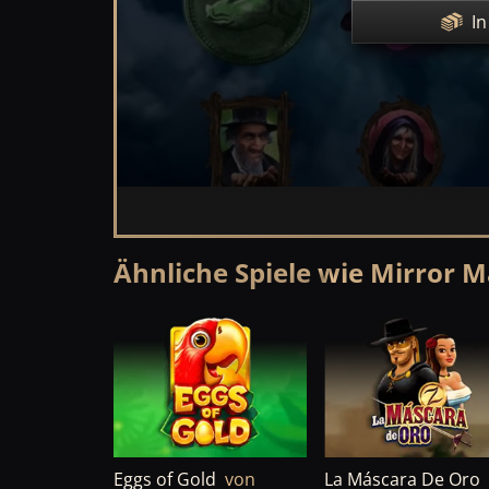
In
Ähnliche Spiele wie Mirror M
Eggs of Gold
von
La Máscara De Oro