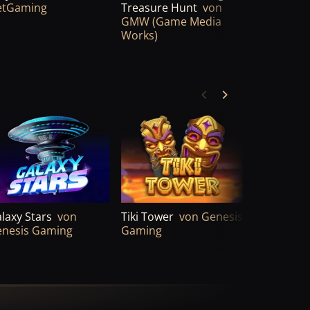
etGaming
Treasure Hunt
von
GMW (Game Media
Works)
Dragon Bl
Genesis G
laxy Stars
von
Tiki Tower
von Genesis
nesis Gaming
Gaming