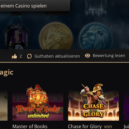
 einem Casino spielen
Bewertung lesen
2
Guthaben aktualisieren
agic
Master of Books
Chase for Glory
von
Ju