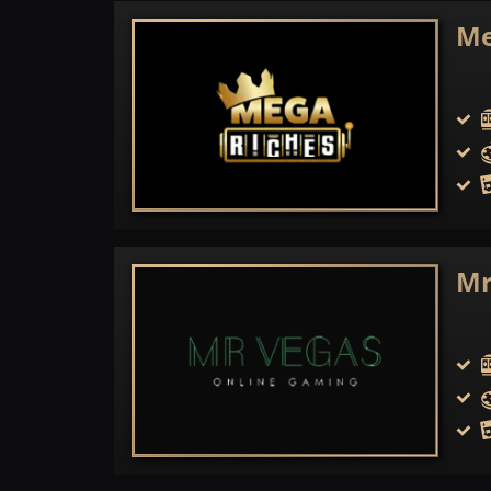
Me
Mr