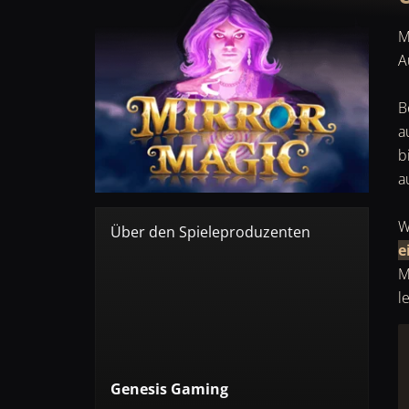
M
A
B
a
b
a
W
Über den Spieleproduzenten
e
M
l
Genesis Gaming