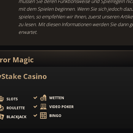
müssen Sie deren Funktionsweise und Spielregeln nich
mit dem Spielen beginnen. Wenn Sie sich jedoch dazu
spielen, so empfehlen wir Ihnen, zuerst unseren Artike
zu lesen. Mit diesen Informationen werden Sie dann ge
erwartet.
rror Magic
Stake Casino
WETTEN
SLOTS
VIDEO POKER
ROULETTE
BINGO
BLACKJACK