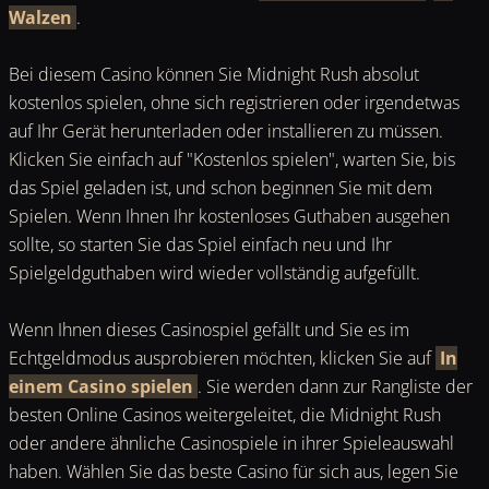
Walzen
.
Bei diesem Casino können Sie Midnight Rush absolut
kostenlos spielen, ohne sich registrieren oder irgendetwas
auf Ihr Gerät herunterladen oder installieren zu müssen.
Klicken Sie einfach auf "Kostenlos spielen", warten Sie, bis
das Spiel geladen ist, und schon beginnen Sie mit dem
Spielen. Wenn Ihnen Ihr kostenloses Guthaben ausgehen
sollte, so starten Sie das Spiel einfach neu und Ihr
Spielgeldguthaben wird wieder vollständig aufgefüllt.
Wenn Ihnen dieses Casinospiel gefällt und Sie es im
Echtgeldmodus ausprobieren möchten, klicken Sie auf
In
einem Casino spielen
. Sie werden dann zur Rangliste der
besten Online Casinos weitergeleitet, die Midnight Rush
oder andere ähnliche Casinospiele in ihrer Spieleauswahl
haben. Wählen Sie das beste Casino für sich aus, legen Sie