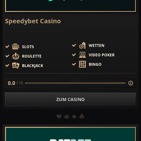
Speedybet Casino
WETTEN
SLOTS
VIDEO POKER
ROULETTE
BINGO
BLACKJACK
0.0
/ 10
ZUM CASINO