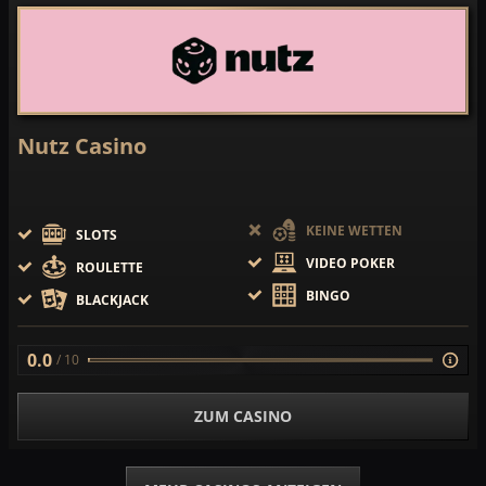
Nutz Casino
KEINE WETTEN
SLOTS
VIDEO POKER
ROULETTE
BINGO
BLACKJACK
0.0
/ 10
ZUM CASINO