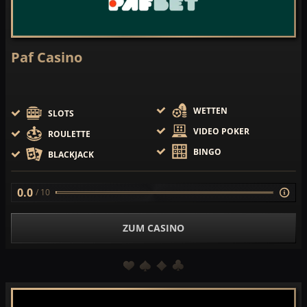
Paf Casino
WETTEN
SLOTS
VIDEO POKER
ROULETTE
BINGO
BLACKJACK
0.0
/ 10
ZUM CASINO