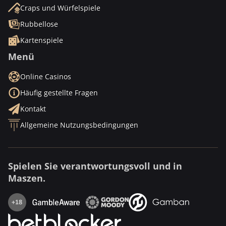
Craps und Würfelspiele
Rubbellose
Kartenspiele
Menü
Online Casinos
Häufig gestellte Fragen
Kontakt
Allgemeine Nutzungsbedingungen
Spielen Sie verantwortungsvoll und in
Maszen.