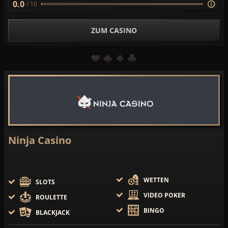
0.0
/ 10
ZUM CASINO
Ninja Casino
WETTEN
SLOTS
VIDEO POKER
ROULETTE
BINGO
BLACKJACK