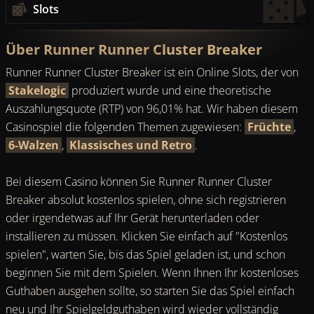
Slots
Über Runner Runner Cluster Breaker
Runner Runner Cluster Breaker ist ein Online Slots, der von
Stakelogic
produziert wurde und eine theoretische
Auszahlungsquote (RTP) von 96,01% hat. Wir haben diesem
Casinospiel die folgenden Themen zugewiesen:
Früchte
,
6-Walzen
,
Klassisches und Retro
.
Bei diesem Casino können Sie Runner Runner Cluster
Breaker absolut kostenlos spielen, ohne sich registrieren
oder irgendetwas auf Ihr Gerät herunterladen oder
installieren zu müssen. Klicken Sie einfach auf "Kostenlos
spielen", warten Sie, bis das Spiel geladen ist, und schon
beginnen Sie mit dem Spielen. Wenn Ihnen Ihr kostenloses
Guthaben ausgehen sollte, so starten Sie das Spiel einfach
neu und Ihr Spielgeldguthaben wird wieder vollständig