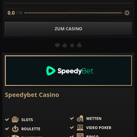
0.0
/ 10
ZUM CASINO
Speedybet Casino
WETTEN
SLOTS
VIDEO POKER
ROULETTE
BINGO