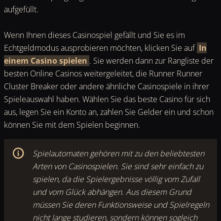
aufgefüllt.
Wenn Ihnen dieses Casinospiel gefällt und Sie es im
Echtgeldmodus ausprobieren möchten, klicken Sie auf
In
einem Casino spielen
. Sie werden dann zur Rangliste der
besten Online Casinos weitergeleitet, die Runner Runner
Cluster Breaker oder andere ähnliche Casinospiele in ihrer
Spieleauswahl haben. Wählen Sie das beste Casino für sich
aus, legen Sie ein Konto an, zahlen Sie Gelder ein und schon
können Sie mit dem Spielen beginnen.
Spielautomaten gehören mit zu den beliebtesten
Arten von Casinospielen. Sie sind sehr einfach zu
spielen, da die Spielergebnisse völlig vom Zufall
und vom Glück abhängen. Aus diesem Grund
müssen Sie deren Funktionsweise und Spielregeln
nicht lange studieren, sondern können sogleich