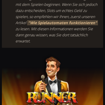
mit dem Spielen beginnen. Wenn Sie sich jedoch
dazu entscheiden, Slots um echtes Geld zu
spielen, so empfehlen wir Ihnen, zuerst unseren
Artikel
"Wie Spielautomaten funktionieren"
zu lesen. Mit diesen Informationen werden Sie
dann genau wissen, was Sie dort tatsächlich
erwartet.