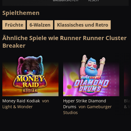
Spielthemen
Früchte
6-Walzen
Klassisches und Retro
Ähnliche Spiele wie Runner Runner Cluster
Breaker
Money Raid Kodiak
von
Hyper Strike Diamond
Bla
Light & Wonder
Drums
von Gameburger
& W
Studios