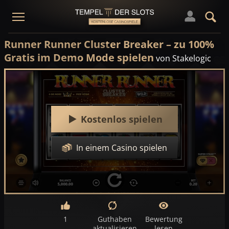
Runner Runner Cluster Breaker – zu 100%
Gratis im Demo Mode spielen
von Stakelogic
Kostenlos spielen
In einem Casino spielen
1
Guthaben
Bewertung
aktualisieren
lesen