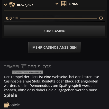
BINGO
BLACKJACK
0.0
/ 10
ZUM CASINO
MEHR CASINOS ANZEIGEN
Der Tempel der Slots ist eine Webseite, bei der kostenlose
Casinospiele wie Slots, Roulette oder Blackjack angeboten
werden, die im Demomodus zum Spaß gespielt werden
können, ohne dass dabei Geld ausgegeben werden muss.
Spiele
Spiele