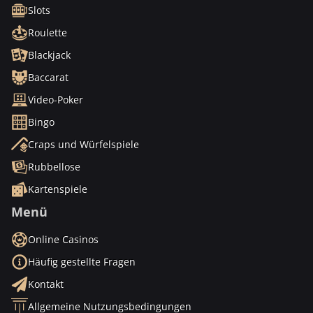
Slots
Roulette
Blackjack
Baccarat
Video-Poker
Bingo
Craps und Würfelspiele
Rubbellose
Kartenspiele
Menü
Online Casinos
Häufig gestellte Fragen
Kontakt
Allgemeine Nutzungsbedingungen