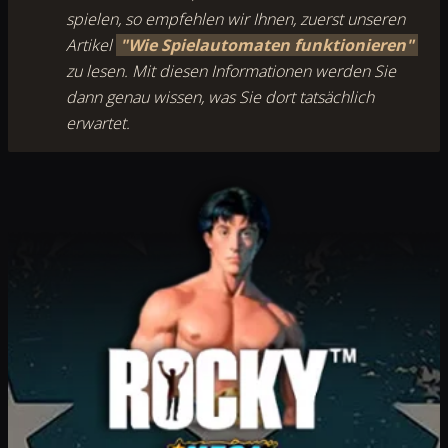
spielen, so empfehlen wir Ihnen, zuerst unseren
Artikel
"Wie Spielautomaten funktionieren"
zu lesen. Mit diesen Informationen werden Sie
dann genau wissen, was Sie dort tatsächlich
erwartet.