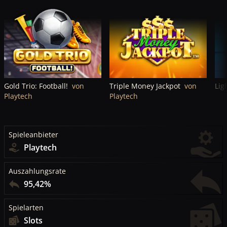
Gold Trio: Football!
von
Triple Money Jackpot
von
Lig
Playtech
Playtech
Spieleanbieter
Playtech
Auszahlungsrate
95,42%
Spielarten
Slots