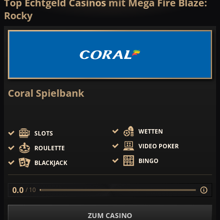
Top Echtgeld Casinos mit Mega Fire Blaze:
Rocky
Coral Spielbank
WETTEN
SLOTS
VIDEO POKER
ROULETTE
BINGO
BLACKJACK
0.0
/ 10
ZUM CASINO