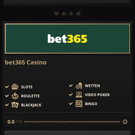
bet365 Casino
WETTEN
SLOTS
VIDEO POKER
ROULETTE
BINGO
BLACKJACK
0.0
/ 10