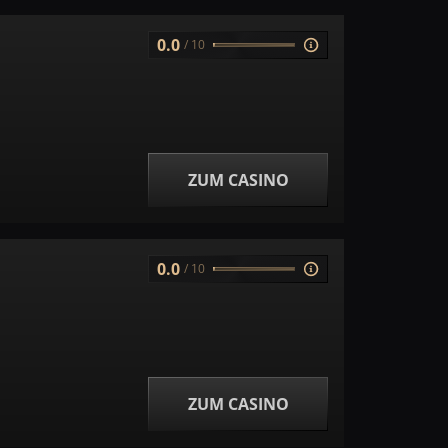
0.0
/ 10
ZUM CASINO
0.0
/ 10
ZUM CASINO