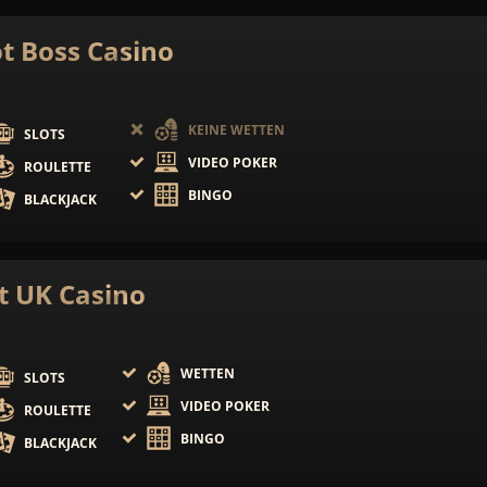
ot Boss Casino
KEINE WETTEN
SLOTS
VIDEO POKER
ROULETTE
BINGO
BLACKJACK
t UK Casino
WETTEN
SLOTS
VIDEO POKER
ROULETTE
BINGO
BLACKJACK