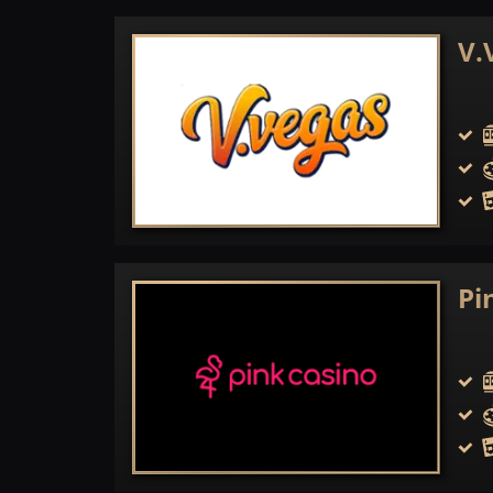
V.
Pi