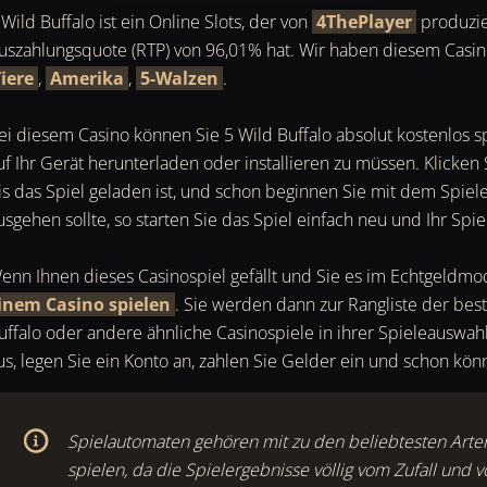
 Wild Buffalo ist ein Online Slots, der von
4ThePlayer
produzie
uszahlungsquote (RTP) von 96,01% hat. Wir haben diesem Casi
iere
,
Amerika
,
5-Walzen
.
ei diesem Casino können Sie 5 Wild Buffalo absolut kostenlos sp
uf Ihr Gerät herunterladen oder installieren zu müssen. Klicken S
is das Spiel geladen ist, und schon beginnen Sie mit dem Spie
usgehen sollte, so starten Sie das Spiel einfach neu und Ihr Spi
enn Ihnen dieses Casinospiel gefällt und Sie es im Echtgeldmo
inem Casino spielen
. Sie werden dann zur Rangliste der best
uffalo oder andere ähnliche Casinospiele in ihrer Spieleauswah
us, legen Sie ein Konto an, zahlen Sie Gelder ein und schon kö
Spielautomaten gehören mit zu den beliebtesten Arten 
spielen, da die Spielergebnisse völlig vom Zufall un