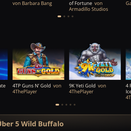
von Barbara Bang
of Fortune
von
G
Armadillo Studios
ate
4TP Guns N’ Gold
von
9K Yeti Gold
von
4 
4ThePlayer
4ThePlayer
Ic
4T
Über 5 Wild Buffalo