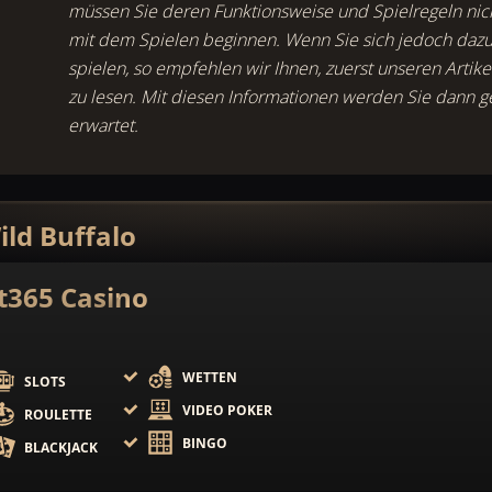
müssen Sie deren Funktionsweise und Spielregeln nich
mit dem Spielen beginnen. Wenn Sie sich jedoch dazu
spielen, so empfehlen wir Ihnen, zuerst unseren Artike
zu lesen. Mit diesen Informationen werden Sie dann ge
erwartet.
ild Buffalo
t365 Casino
WETTEN
SLOTS
VIDEO POKER
ROULETTE
BINGO
BLACKJACK