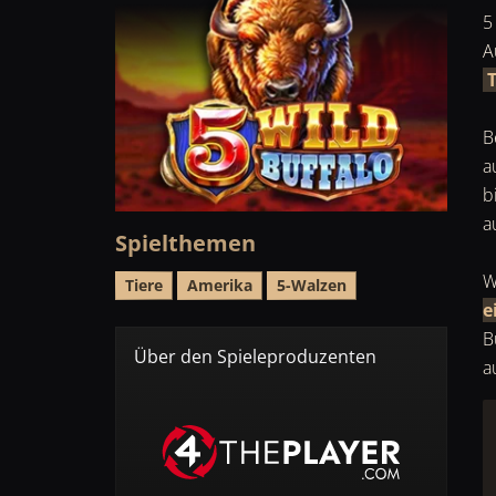
5
A
T
B
a
b
a
Spielthemen
W
Tiere
Amerika
5-Walzen
e
B
Über den Spieleproduzenten
a