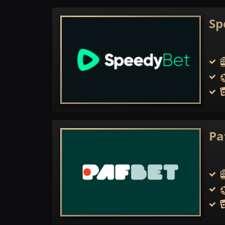
Sp
Pa