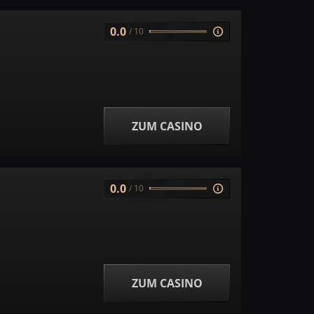
0.0
/ 10
ZUM CASINO
0.0
/ 10
ZUM CASINO