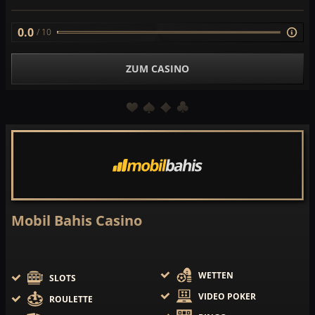
0.0
/ 10
ZUM CASINO
Mobil Bahis Casino
WETTEN
SLOTS
VIDEO POKER
ROULETTE