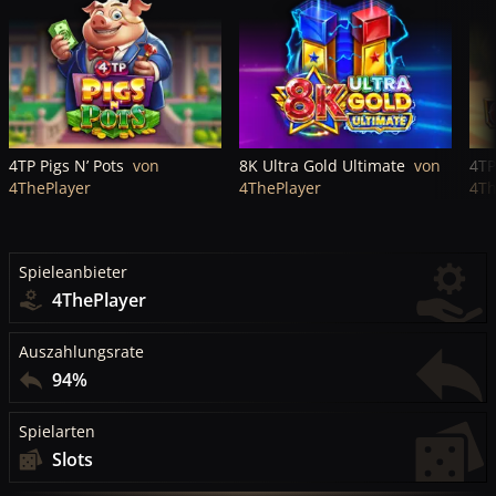
4TP Pigs N’ Pots
von
8K Ultra Gold Ultimate
von
4TP
4ThePlayer
4ThePlayer
4Th
Spieleanbieter
4ThePlayer
Auszahlungsrate
94%
Spielarten
Slots