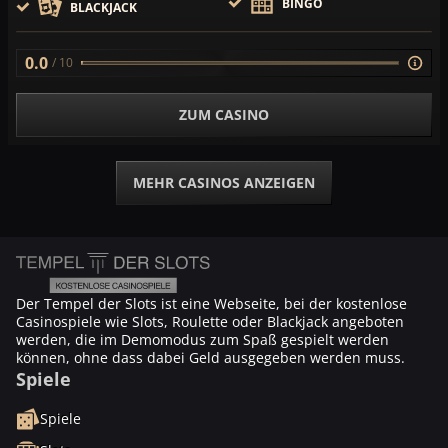
BINGO
BLACKJACK
0.0
/ 10
ZUM CASINO
MEHR CASINOS ANZEIGEN
Der Tempel der Slots ist eine Webseite, bei der kostenlose
Casinospiele wie Slots, Roulette oder Blackjack angeboten
werden, die im Demomodus zum Spaß gespielt werden
können, ohne dass dabei Geld ausgegeben werden muss.
Spiele
Spiele