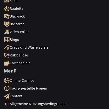
Slots
Roulette
Blackjack
Baccarat
Video-Poker
Bingo
Craps und Würfelspiele
Rubbellose
Kartenspiele
Menü
Online Casinos
Häufig gestellte Fragen
Kontakt
Allgemeine Nutzungsbedingungen