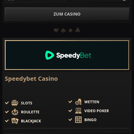
ZUM CASINO
Speedybet Casino
WETTEN
SLOTS
VIDEO POKER
ROULETTE
BINGO
BLACKJACK