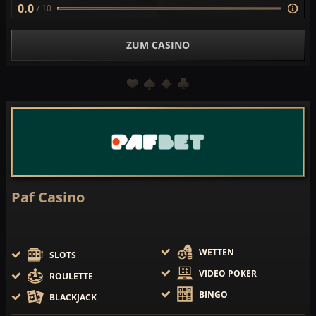
0.0
/ 10
ZUM CASINO
Paf Casino
WETTEN
SLOTS
VIDEO POKER
ROULETTE
BINGO
BLACKJACK