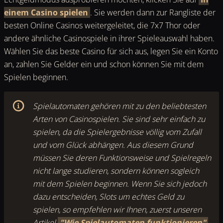
einem Casino spielen
. Sie werden dann zur Rangliste der
besten Online Casinos weitergeleitet, die 7x7 Thor oder
andere ähnliche Casinospiele in ihrer Spieleauswahl haben.
Wählen Sie das beste Casino für sich aus, legen Sie ein Konto
an, zahlen Sie Gelder ein und schon können Sie mit dem
Spielen beginnen.
Spielautomaten gehören mit zu den beliebtesten
Arten von Casinospielen. Sie sind sehr einfach zu
spielen, da die Spielergebnisse völlig vom Zufall
und vom Glück abhängen. Aus diesem Grund
müssen Sie deren Funktionsweise und Spielregeln
nicht lange studieren, sondern können sogleich
mit dem Spielen beginnen. Wenn Sie sich jedoch
dazu entscheiden, Slots um echtes Geld zu
spielen, so empfehlen wir Ihnen, zuerst unseren
Artikel
"Wie Spielautomaten funktionieren"