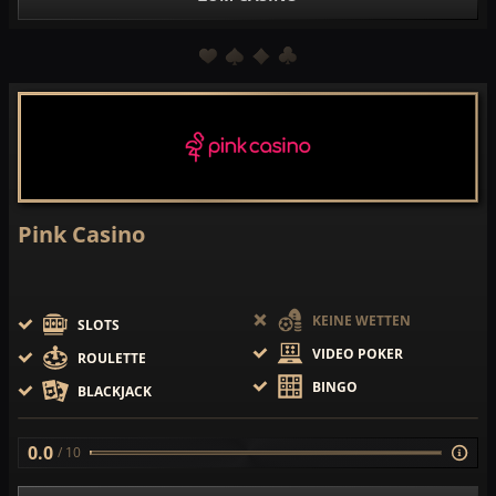
Pink Casino
KEINE WETTEN
SLOTS
VIDEO POKER
ROULETTE
BINGO
BLACKJACK
0.0
/ 10