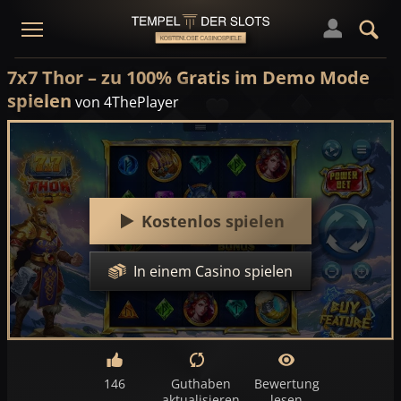
7x7 Thor – zu 100% Gratis im Demo Mode
spielen
von 4ThePlayer
Kostenlos spielen
In einem Casino spielen
146
Guthaben
Bewertung
aktualisieren
lesen