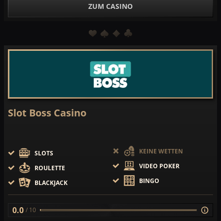
ZUM CASINO
Slot Boss Casino
KEINE WETTEN
SLOTS
VIDEO POKER
ROULETTE
BINGO
BLACKJACK
0.0
/ 10