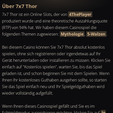
Über 7x7 Thor
7x7 Thor ist ein Online Slots, der von
4ThePlayer
produziert wurde und eine theoretische Auszahlungsquote
(RTP) von 94% hat. Wir haben diesem Casinospiel die
folgenden Themen zugewiesen:
Mythologie
,
5-Walzen
.
Bei diesem Casino können Sie 7x7 Thor absolut kostenlos
spielen, ohne sich registrieren oder irgendetwas auf Ihr
Gerät herunterladen oder installieren zu müssen. Klicken Sie
einfach auf "Kostenlos spielen", warten Sie, bis das Spiel
geladen ist, und schon beginnen Sie mit dem Spielen. Wenn
Ihnen Ihr kostenloses Guthaben ausgehen sollte, so starten
Sie das Spiel einfach neu und Ihr Spielgeldguthaben wird
wieder vollständig aufgefüllt.
Wenn Ihnen dieses Casinospiel gefällt und Sie es im
Echtgeldmodus ausprobieren möchten, klicken Sie auf
In