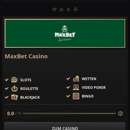
MaxBet Casino
WETTEN
SLOTS
VIDEO POKER
ROULETTE
BINGO
BLACKJACK
0.0
/ 10
ZUM CASINO