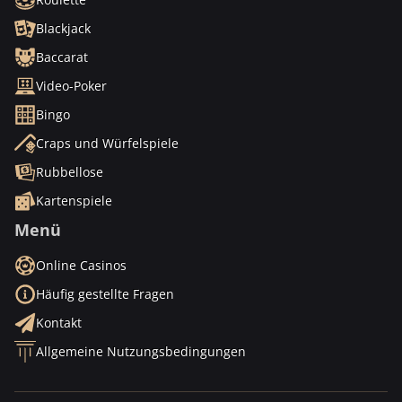
Blackjack
Baccarat
Video-Poker
Bingo
Craps und Würfelspiele
Rubbellose
Kartenspiele
Menü
Online Casinos
Häufig gestellte Fragen
Kontakt
Allgemeine Nutzungsbedingungen