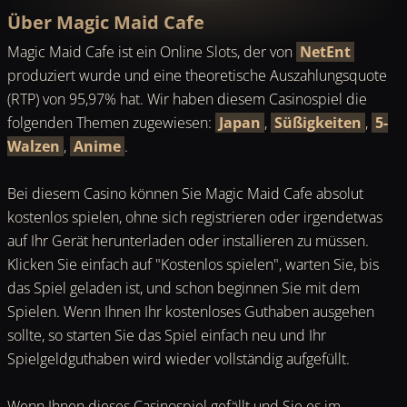
Über Magic Maid Cafe
Magic Maid Cafe ist ein Online Slots, der von
NetEnt
produziert wurde und eine theoretische Auszahlungsquote
(RTP) von 95,97% hat. Wir haben diesem Casinospiel die
folgenden Themen zugewiesen:
Japan
,
Süßigkeiten
,
5-
Walzen
,
Anime
.
Bei diesem Casino können Sie Magic Maid Cafe absolut
kostenlos spielen, ohne sich registrieren oder irgendetwas
auf Ihr Gerät herunterladen oder installieren zu müssen.
Klicken Sie einfach auf "Kostenlos spielen", warten Sie, bis
das Spiel geladen ist, und schon beginnen Sie mit dem
Spielen. Wenn Ihnen Ihr kostenloses Guthaben ausgehen
sollte, so starten Sie das Spiel einfach neu und Ihr
Spielgeldguthaben wird wieder vollständig aufgefüllt.
Wenn Ihnen dieses Casinospiel gefällt und Sie es im