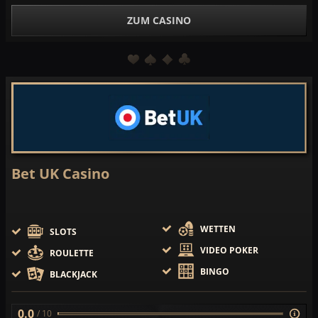
ZUM CASINO
Bet UK Casino
WETTEN
SLOTS
VIDEO POKER
ROULETTE
BINGO
BLACKJACK
0.0
/ 10