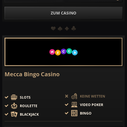
ZUM CASINO
Mecca Bingo Casino
KEINE WETTEN
SLOTS
VIDEO POKER
ROULETTE
BINGO
BLACKJACK