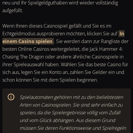
neu und Ihr Spielgeldguthaben wird wieder vollständig
aufgefüllt.
Wenn Ihnen dieses Casinospiel gefällt und Sie es im
Echtgeldmodus ausprobieren möchten, klicken Sie auf
In
einem Casino spielen
. Sie werden dann zur Rangliste der
besten Online Casinos weitergeleitet, die Jack Hammer 4:
Chasing The Dragon oder andere ähnliche Casinospiele in
ihrer Spieleauswahl haben. Wählen Sie das beste Casino für
sich aus, legen Sie ein Konto an, zahlen Sie Gelder ein und
schon können Sie mit dem Spielen beginnen.
Spielautomaten gehören mit zu den beliebtesten
Arten von Casinospielen. Sie sind sehr einfach zu
spielen, da die Spielergebnisse völlig vom Zufall
und vom Glück abhängen. Aus diesem Grund
müssen Sie deren Funktionsweise und Spielregeln