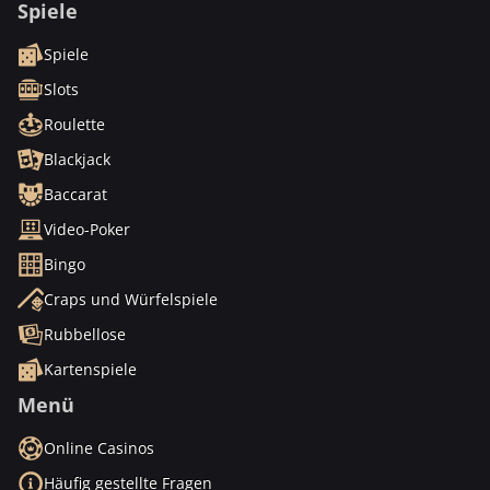
Spiele
Spiele
Slots
Roulette
Blackjack
Baccarat
Video-Poker
Bingo
Craps und Würfelspiele
Rubbellose
Kartenspiele
Menü
Online Casinos
Häufig gestellte Fragen