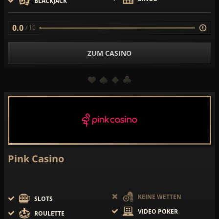
BLACKJACK
0.0
/ 10
ZUM CASINO
Pink Casino
KEINE WETTEN
SLOTS
VIDEO POKER
ROULETTE