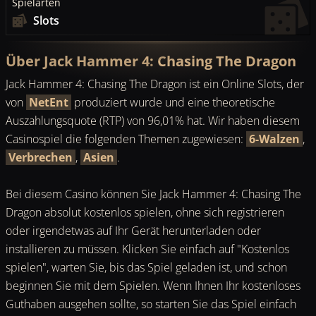
Spielarten
Slots
Über Jack Hammer 4: Chasing The Dragon
Jack Hammer 4: Chasing The Dragon ist ein Online Slots, der
von
NetEnt
produziert wurde und eine theoretische
Auszahlungsquote (RTP) von 96,01% hat. Wir haben diesem
Casinospiel die folgenden Themen zugewiesen:
6-Walzen
,
Verbrechen
,
Asien
.
Bei diesem Casino können Sie Jack Hammer 4: Chasing The
Dragon absolut kostenlos spielen, ohne sich registrieren
oder irgendetwas auf Ihr Gerät herunterladen oder
installieren zu müssen. Klicken Sie einfach auf "Kostenlos
spielen", warten Sie, bis das Spiel geladen ist, und schon
beginnen Sie mit dem Spielen. Wenn Ihnen Ihr kostenloses
Guthaben ausgehen sollte, so starten Sie das Spiel einfach