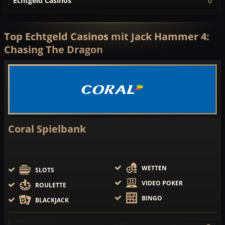
Echtgeld Casinos
0
Top Echtgeld Casinos mit Jack Hammer 4:
Chasing The Dragon
Coral Spielbank
WETTEN
SLOTS
VIDEO POKER
ROULETTE
BINGO
BLACKJACK