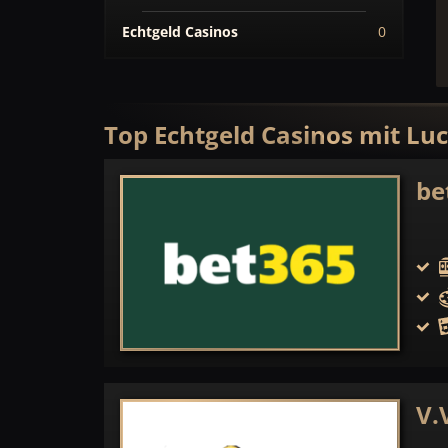
Echtgeld Casinos
0
Top Echtgeld Casinos mit Lu
be
V.