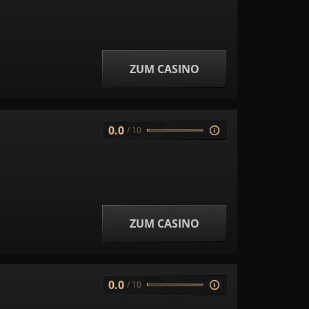
ZUM CASINO
0.0
/ 10
ZUM CASINO
0.0
/ 10