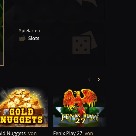
Spielarten
Slots
Amazing L
von SpinP
ld Nuggets
von
Fenix Play 27
von