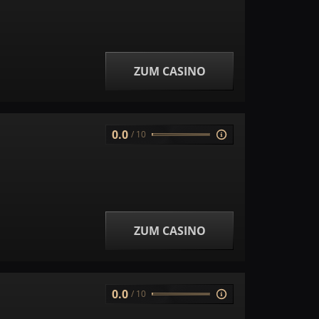
ZUM CASINO
0.0
/ 10
ZUM CASINO
0.0
/ 10