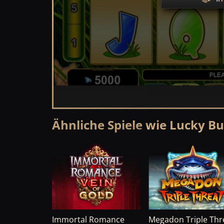
Ähnliche Spiele wie Lucky Bu
Immortal Romance
Megadon Triple Thr