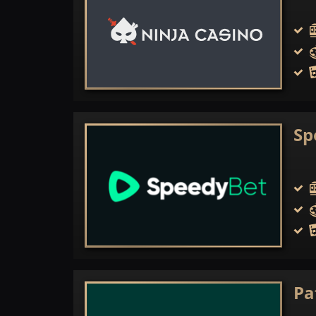
Sp
Pa