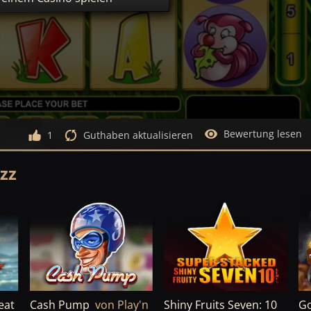
Bewertung lesen
1
Guthaben aktualisieren
zz
eat
Cash Pump
von Play'n
Shiny Fruits Seven: 10
Go