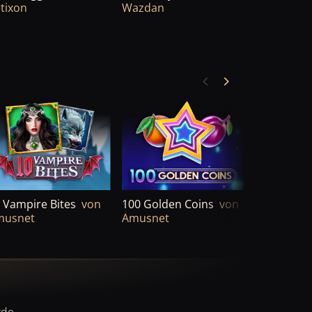
tixon
Wazdan
20 Extra 
Amusnet
 Vampire Bites
von
100 Golden Coins
von
musnet
Amusnet