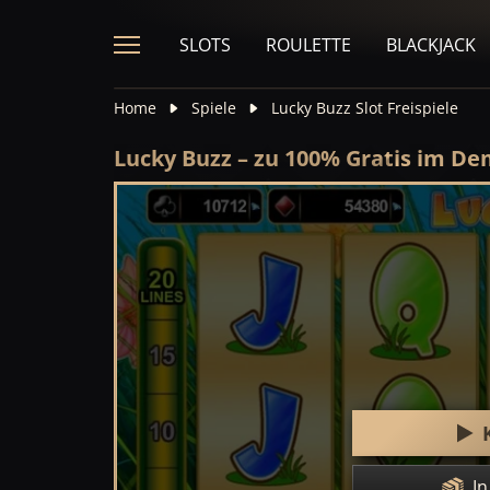
SLOTS
ROULETTE
BLACKJACK
Home
Spiele
Lucky Buzz Slot Freispiele
Lucky Buzz – zu 100% Gratis im D
In