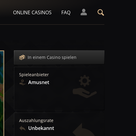
ONLINE CASINOS
FAQ
In einem Casino spielen
Spieleanbieter
Amusnet
Auszahlungsrate
Unbekannt