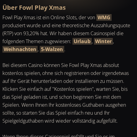
Über Fowl Play Xmas
Fowl Play Xmas ist ein Online Slots, der von
WMG
produziert wurde und eine theoretische Auszahlungsquote
(RTP) von 93,20% hat. Wir haben diesem Casinospiel die
folgenden Themen zugewiesen:
Urlaub
,
Winter
,
Weihnachten
,
5-Walzen
.
Bei diesem Casino können Sie Fowl Play Xmas absolut
kostenlos spielen, ohne sich registrieren oder irgendetwas
auf Ihr Gerät herunterladen oder installieren zu müssen.
Klicken Sie einfach auf "Kostenlos spielen", warten Sie, bis
das Spiel geladen ist, und schon beginnen Sie mit dem
Spielen. Wenn Ihnen Ihr kostenloses Guthaben ausgehen
sollte, so starten Sie das Spiel einfach neu und Ihr
Spielgeldguthaben wird wieder vollständig aufgefüllt.
Wenn Ihnen dieses Casinospiel gefällt und Sie es im