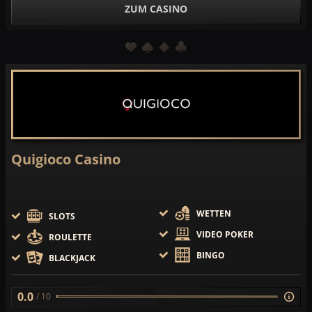
ZUM CASINO
Quigioco Casino
WETTEN
SLOTS
VIDEO POKER
ROULETTE
BINGO
BLACKJACK
0.0
/ 10