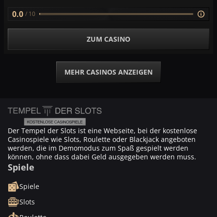
0.0
/ 10
ZUM CASINO
MEHR CASINOS ANZEIGEN
Der Tempel der Slots ist eine Webseite, bei der kostenlose
Casinospiele wie Slots, Roulette oder Blackjack angeboten
werden, die im Demomodus zum Spaß gespielt werden
können, ohne dass dabei Geld ausgegeben werden muss.
Spiele
Spiele
Slots