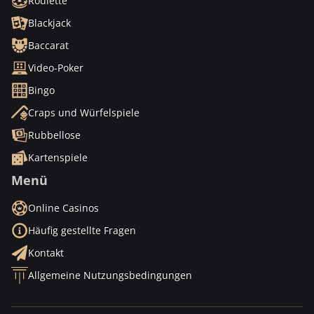
Roulette
Blackjack
Baccarat
Video-Poker
Bingo
Craps und Würfelspiele
Rubbellose
Kartenspiele
Menü
Online Casinos
Häufig gestellte Fragen
Kontakt
Allgemeine Nutzungsbedingungen