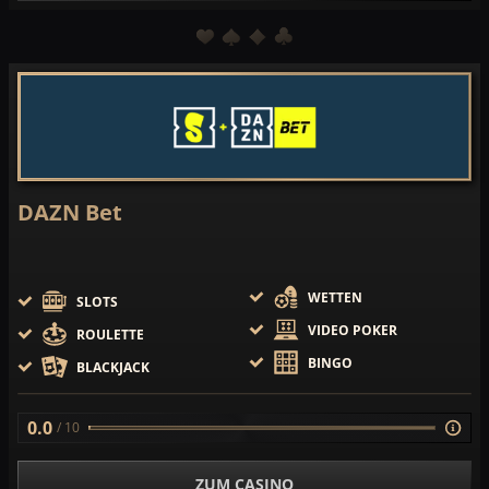
DAZN Bet
WETTEN
SLOTS
VIDEO POKER
ROULETTE
BINGO
BLACKJACK
0.0
/ 10
ZUM CASINO