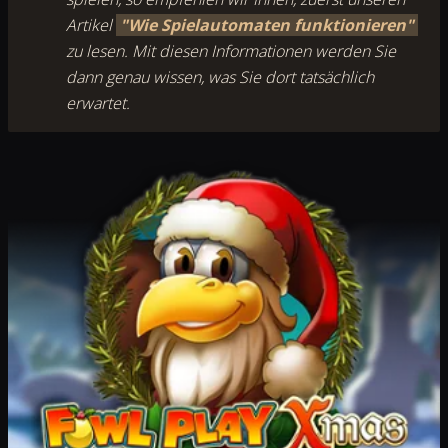
Artikel
"Wie Spielautomaten funktionieren"
zu lesen. Mit diesen Informationen werden Sie
dann genau wissen, was Sie dort tatsächlich
erwartet.