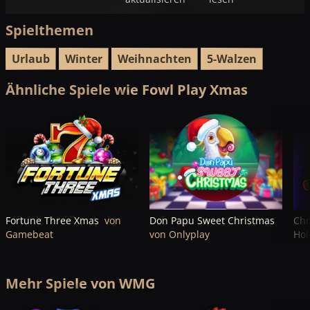
Spielthemen
Urlaub
Winter
Weihnachten
5-Walzen
Ähnliche Spiele wie Fowl Play Xmas
Fortune Three Xmas
von
Don Papu Sweet Christmas
Chr
Gamebeat
von Onlyplay
Hol
Mehr Spiele von WMG