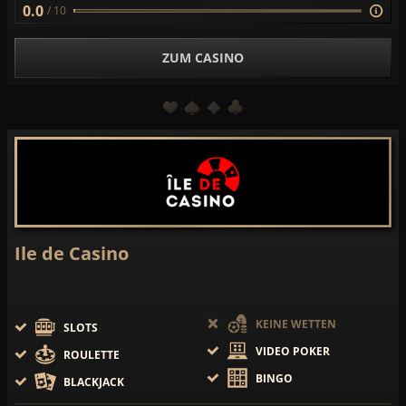
0.0
/ 10
ZUM CASINO
Ile de Casino
KEINE WETTEN
SLOTS
VIDEO POKER
ROULETTE
BINGO
BLACKJACK