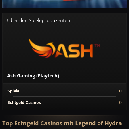
Über den Spieleproduzenten
Ash Gaming (Playtech)
Spiele
0
Echtgeld Casinos
0
Top Echtgeld Casinos mit Legend of Hydra