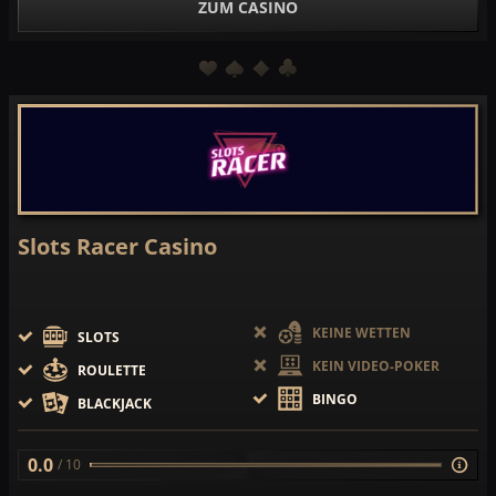
ZUM CASINO
Slots Racer Casino
KEINE WETTEN
SLOTS
KEIN VIDEO-POKER
ROULETTE
BINGO
BLACKJACK
0.0
/ 10