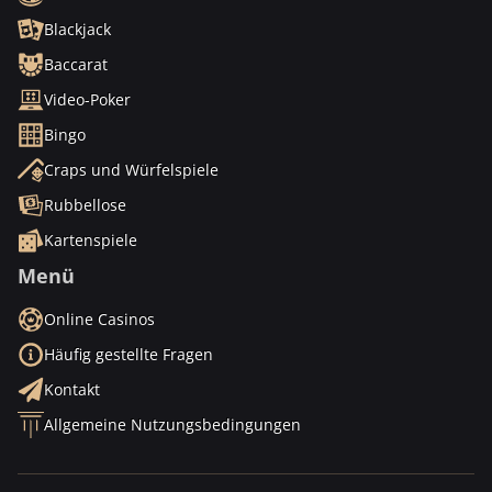
Blackjack
Baccarat
Video-Poker
Bingo
Craps und Würfelspiele
Rubbellose
Kartenspiele
Menü
Online Casinos
Häufig gestellte Fragen
Kontakt
Allgemeine Nutzungsbedingungen