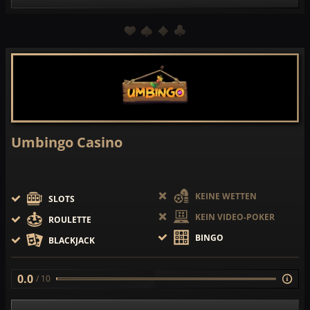
Umbingo Casino
KEINE WETTEN
SLOTS
KEIN VIDEO-POKER
ROULETTE
BINGO
BLACKJACK
0.0
/ 10