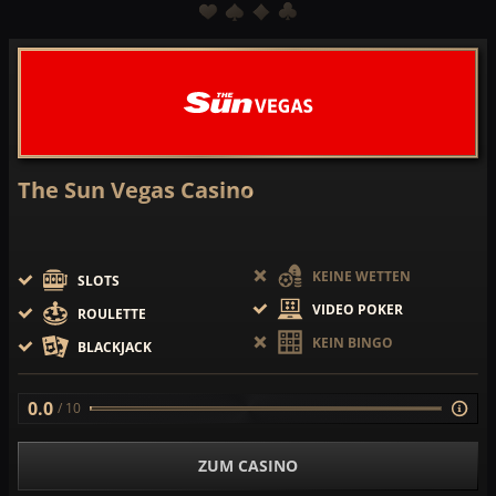
The Sun Vegas Casino
KEINE WETTEN
SLOTS
VIDEO POKER
ROULETTE
KEIN BINGO
BLACKJACK
0.0
/ 10
ZUM CASINO