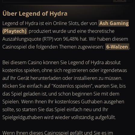
Über Legend of Hydra
Legend of Hydra ist ein Online Slots, der von
Ash Gaming
(Playtech)
produziert wurde und eine theoretische
Auszahlungsquote (RTP) von 96,48% hat. Wir haben diesem
Casinospiel die folgenden Themen zugewiesen:
6-Walzen
.
Bei diesem Casino können Sie Legend of Hydra absolut
kostenlos spielen, ohne sich registrieren oder irgendetwas
auf Ihr Gerät herunterladen oder installieren zu müssen.
Klicken Sie einfach auf "Kostenlos spielen", warten Sie, bis
das Spiel geladen ist, und schon beginnen Sie mit dem
Spielen. Wenn Ihnen Ihr kostenloses Guthaben ausgehen
sollte, so starten Sie das Spiel einfach neu und Ihr
Spielgeldguthaben wird wieder vollständig aufgefüllt.
Wenn Ihnen dieses Casinospiel gefällt und Sie es im