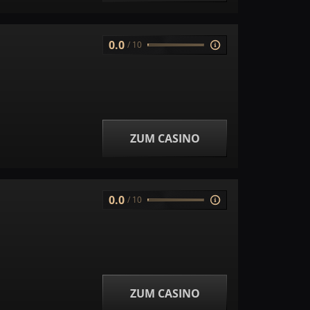
0.0
/ 10
ZUM CASINO
0.0
/ 10
ZUM CASINO