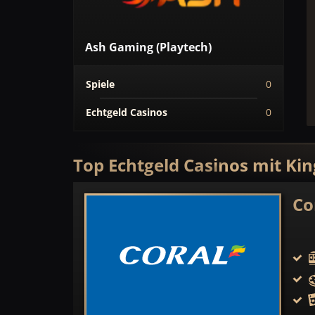
Ash Gaming (Playtech)
Spiele
0
Echtgeld Casinos
0
Top Echtgeld Casinos mit King
Co