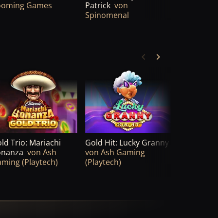
ooming Games
Patrick
von
Spinomenal
Monster Mu
von Ash G
(Playtech)
ld Trio: Mariachi
Gold Hit: Lucky Granny
onanza
von Ash
von Ash Gaming
ming (Playtech)
(Playtech)