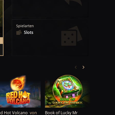
Spielarten
Slots
Majestic Ki
Kingdom
Spinomen
d Hot Volcano
von
Book of Lucky Mr