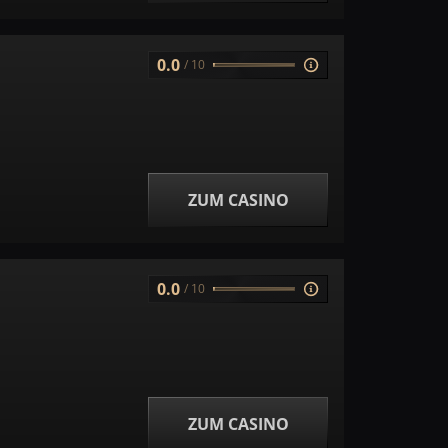
0.0
/ 10
ZUM CASINO
0.0
/ 10
ZUM CASINO