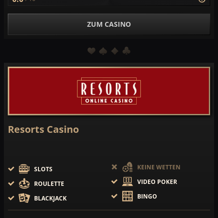
ZUM CASINO
Resorts Casino
KEINE WETTEN
SLOTS
VIDEO POKER
ROULETTE
BINGO
BLACKJACK