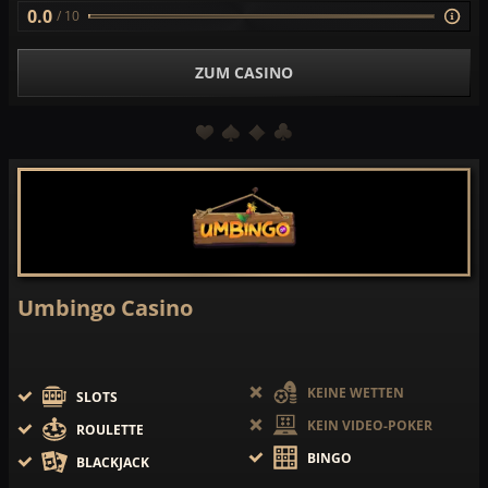
0.0
/ 10
ZUM CASINO
Umbingo Casino
KEINE WETTEN
SLOTS
KEIN VIDEO-POKER
ROULETTE
BINGO
BLACKJACK