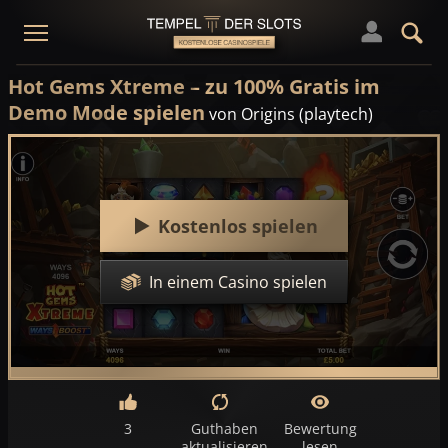
Hot Gems Xtreme – zu 100% Gratis im
Demo Mode spielen
von Origins (playtech)
Kostenlos spielen
In einem Casino spielen
3
Guthaben
Bewertung
aktualisieren
lesen