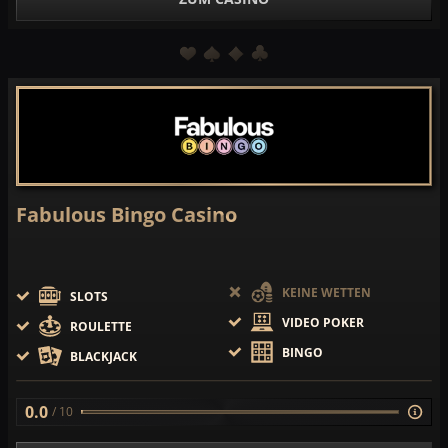
Fabulous Bingo Casino
KEINE WETTEN
SLOTS
VIDEO POKER
ROULETTE
BINGO
BLACKJACK
0.0
/ 10