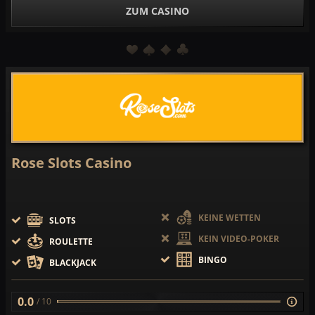
ZUM CASINO
Rose Slots Casino
KEINE WETTEN
SLOTS
KEIN VIDEO-POKER
ROULETTE
BINGO
BLACKJACK
0.0
/ 10