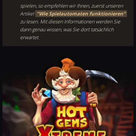
spielen, so empfehlen wir Ihnen, zuerst unseren
Artikel
"Wie Spielautomaten funktionieren"
zu lesen. Mit diesen Informationen werden Sie
dann genau wissen, was Sie dort tatsächlich
erwartet.